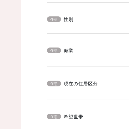
性別
任意
職業
任意
現在の住居区分
任意
希望世帯
任意