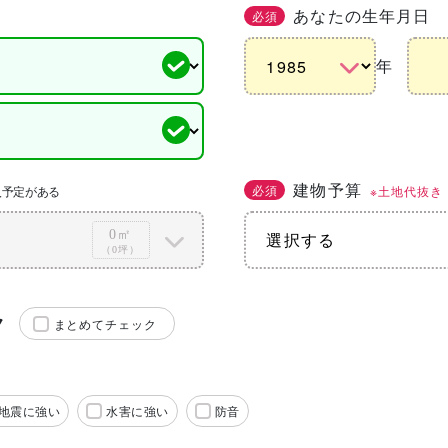
あなたの生年月日
必須
年
建物予算
必須
※土地代抜き
入予定がある
0㎡
（0坪）
ク
まとめてチェック
地震に強い
水害に強い
防音