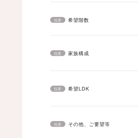
希望階数
任意
家族構成
任意
希望LDK
任意
その他、ご要望等
任意