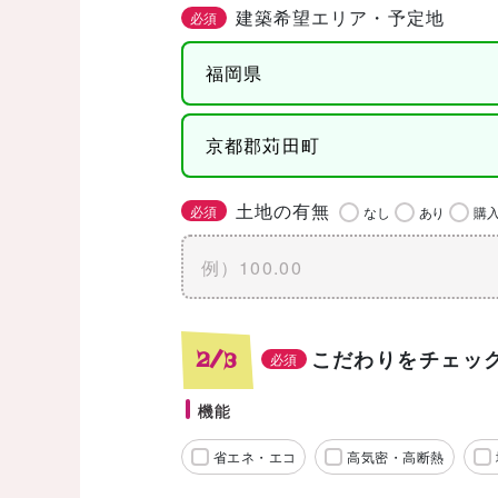
建築希望エリア・予定地
必須
土地の有無
必須
なし
あり
購
こだわりをチェッ
2/3
必須
機能
省エネ・エコ
高気密・高断熱