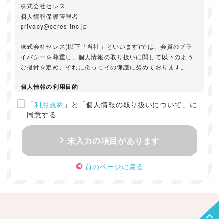
株式会社セレス
個人情報保護管理者
privacy@ceres-inc.jp
株式会社セレス(以下「当社」といいます)では、会員のプラ
イバシーを尊重し、個人情報の取り扱いに関して以下のよう
な指針を定め、それに従ってその保護に努めております。
個人情報の利用目的
「
利用規約
」と「個人情報の取り扱いについて」に
ご提供いただきました個人情報は、以下のためにのみ利用い
同意する
たします。
・お問い合わせに対する回答及び資料送付のご連絡
未入力の項目があります
・当社のお客様向けサービスの提供
・本人確認
前のページに戻る
・サービスの開発・改善のための分析
・サービスに関する広告の効果測定
個人情報の取得・利用・提供・委託
（1）個人情報の取得に際しては、利用目的、取扱い範囲を明