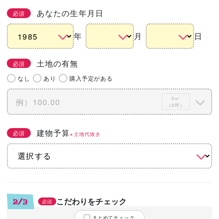
あなたの生年月日
必須
年
月
日
土地の有無
必須
なし
あり
購入予定がある
0㎡
（0坪）
建物予算
必須
※土地代抜き
こだわりをチェック
2/3
必須
まとめてチェック