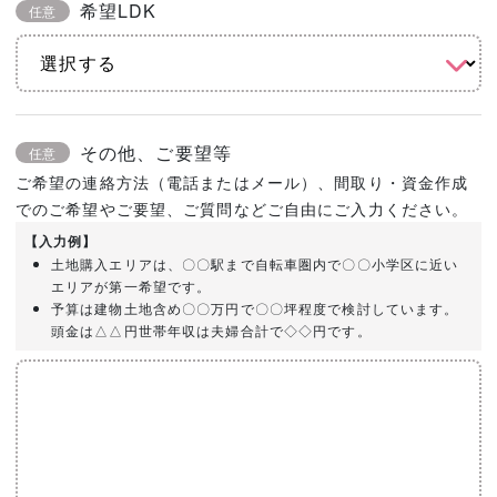
希望LDK
任意
その他、ご要望等
任意
ご希望の連絡方法（電話またはメール）、間取り・資金作成
でのご希望やご要望、ご質問などご自由にご入力ください。
【入力例】
土地購入エリアは、〇〇駅まで自転車圏内で〇〇小学区に近い
エリアが第一希望です。
予算は建物土地含め〇〇万円で〇〇坪程度で検討しています。
頭金は△△円世帯年収は夫婦合計で◇◇円です。