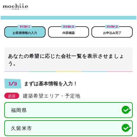
STEP.
1
STEP.
2
STEP.
3
お客様情報の入力
内容確認
お申込み完了
あなたの希望に応じた会社一覧を表示させましょ
う。
まずは基本情報を入力！
1/3
建築希望エリア・予定地
必須