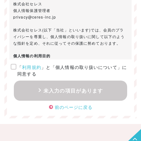
株式会社セレス
個人情報保護管理者
privacy@ceres-inc.jp
株式会社セレス(以下「当社」といいます)では、会員のプラ
イバシーを尊重し、個人情報の取り扱いに関して以下のよう
な指針を定め、それに従ってその保護に努めております。
個人情報の利用目的
「
利用規約
」と「個人情報の取り扱いについて」に
ご提供いただきました個人情報は、以下のためにのみ利用い
同意する
たします。
・お問い合わせに対する回答及び資料送付のご連絡
未入力の項目があります
・当社のお客様向けサービスの提供
・本人確認
前のページに戻る
・サービスの開発・改善のための分析
・サービスに関する広告の効果測定
個人情報の取得・利用・提供・委託
（1）個人情報の取得に際しては、利用目的、取扱い範囲を明