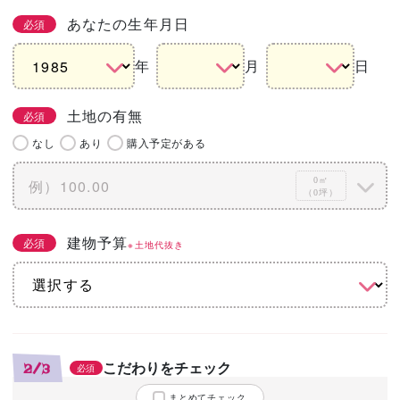
あなたの生年月日
必須
年
月
日
土地の有無
必須
なし
あり
購入予定がある
0㎡
（0坪）
建物予算
必須
※土地代抜き
こだわりをチェック
2/3
必須
まとめてチェック