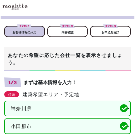
STEP.
1
STEP.
2
STEP.
3
お客様情報の入力
内容確認
お申込み完了
あなたの希望に応じた会社一覧を表示させましょ
う。
まずは基本情報を入力！
1/3
建築希望エリア・予定地
必須