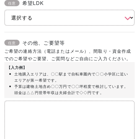
希望LDK
任意
その他、ご要望等
任意
ご希望の連絡方法（電話またはメール）、間取り・資金作成
でのご希望やご要望、ご質問などご自由にご入力ください。
【入力例】
土地購入エリアは、〇〇駅まで自転車圏内で〇〇小学区に近い
エリアが第一希望です。
予算は建物土地含め〇〇万円で〇〇坪程度で検討しています。
頭金は△△円世帯年収は夫婦合計で◇◇円です。