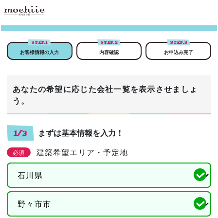
STEP.
1
STEP.
2
STEP.
3
お客様情報の入力
内容確認
お申込み完了
あなたの希望に応じた会社一覧を表示させましょ
う。
まずは基本情報を入力！
1/3
建築希望エリア・予定地
必須