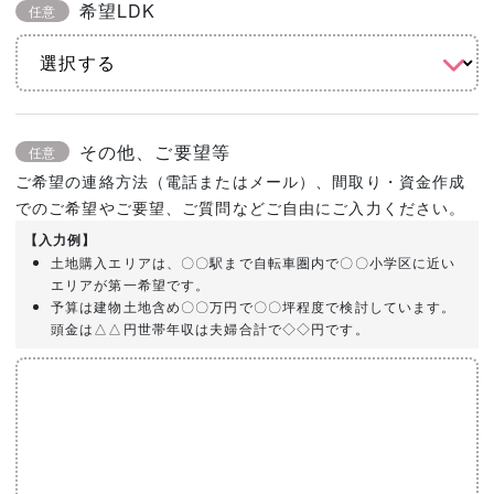
希望LDK
任意
その他、ご要望等
任意
ご希望の連絡方法（電話またはメール）、間取り・資金作成
でのご希望やご要望、ご質問などご自由にご入力ください。
【入力例】
土地購入エリアは、〇〇駅まで自転車圏内で〇〇小学区に近い
エリアが第一希望です。
予算は建物土地含め〇〇万円で〇〇坪程度で検討しています。
頭金は△△円世帯年収は夫婦合計で◇◇円です。