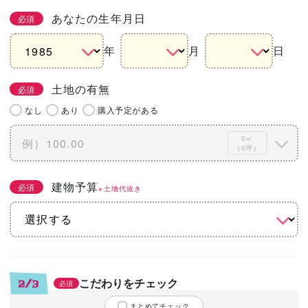
あなたの生年月日
必須
年
月
日
土地の有無
必須
なし
あり
購入予定がある
0㎡
（0坪）
建物予算
必須
※土地代抜き
こだわりをチェック
2/3
必須
まとめてチェック