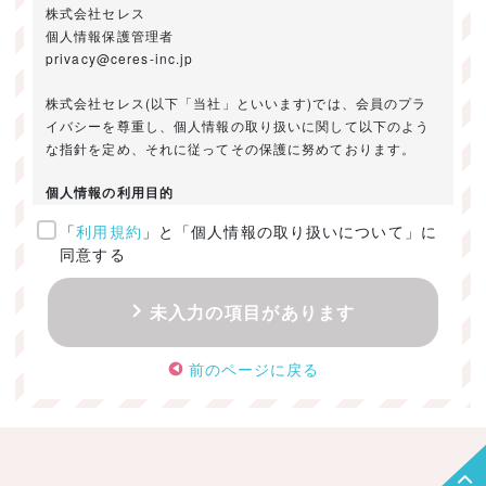
株式会社セレス
個人情報保護管理者
privacy@ceres-inc.jp
株式会社セレス(以下「当社」といいます)では、会員のプラ
イバシーを尊重し、個人情報の取り扱いに関して以下のよう
な指針を定め、それに従ってその保護に努めております。
個人情報の利用目的
「
利用規約
」と「個人情報の取り扱いについて」に
ご提供いただきました個人情報は、以下のためにのみ利用い
同意する
たします。
・お問い合わせに対する回答及び資料送付のご連絡
未入力の項目があります
・当社のお客様向けサービスの提供
・本人確認
前のページに戻る
・サービスの開発・改善のための分析
・サービスに関する広告の効果測定
個人情報の取得・利用・提供・委託
（1）個人情報の取得に際しては、利用目的、取扱い範囲を明