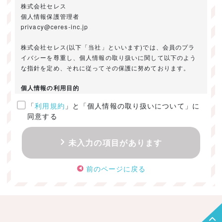
株式会社セレス
個人情報保護管理者
privacy@ceres-inc.jp
株式会社セレス(以下「当社」といいます)では、会員のプラ
イバシーを尊重し、個人情報の取り扱いに関して以下のよう
な指針を定め、それに従ってその保護に努めております。
個人情報の利用目的
「
利用規約
」と「個人情報の取り扱いについて」に
ご提供いただきました個人情報は、以下のためにのみ利用い
同意する
たします。
・お問い合わせに対する回答及び資料送付のご連絡
未入力の項目があります
・当社のお客様向けサービスの提供
・本人確認
前のページに戻る
・サービスの開発・改善のための分析
・サービスに関する広告の効果測定
個人情報の取得・利用・提供・委託
（1）個人情報の取得に際しては、利用目的、取扱い範囲を明