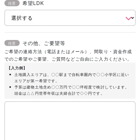
希望LDK
任意
その他、ご要望等
任意
ご希望の連絡方法（電話またはメール）、間取り・資金作成
でのご希望やご要望、ご質問などご自由にご入力ください。
【入力例】
土地購入エリアは、〇〇駅まで自転車圏内で〇〇小学区に近い
エリアが第一希望です。
予算は建物土地含め〇〇万円で〇〇坪程度で検討しています。
頭金は△△円世帯年収は夫婦合計で◇◇円です。