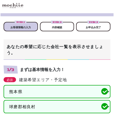
STEP.
1
STEP.
2
STEP.
3
お客様情報の入力
内容確認
お申込み完了
あなたの希望に応じた会社一覧を表示させましょ
う。
まずは基本情報を入力！
1/3
建築希望エリア・予定地
必須