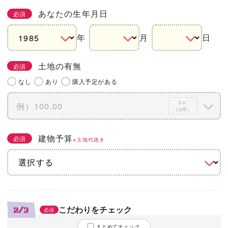
あなたの生年月日
必須
年
月
日
土地の有無
必須
なし
あり
購入予定がある
0㎡
（0坪）
建物予算
必須
※土地代抜き
こだわりをチェック
2/3
必須
まとめてチェック