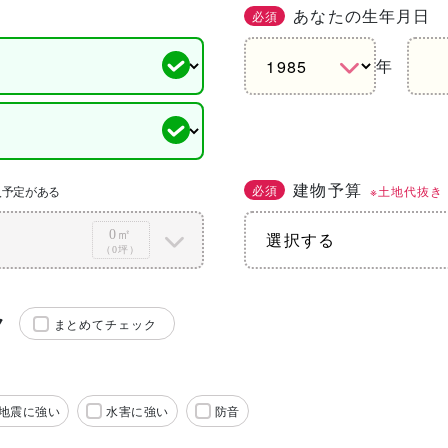
あなたの生年月日
必須
年
建物予算
必須
※土地代抜き
入予定がある
0㎡
（0坪）
ク
まとめてチェック
地震に強い
水害に強い
防音