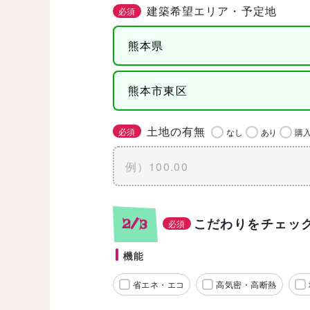
建築希望エリア・予定地
必須
土地の有無
必須
なし
あり
購
こだわりをチェッ
2/3
必須
機能
省エネ・エコ
高気密・高断熱