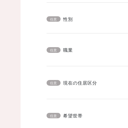
性別
任意
職業
任意
現在の住居区分
任意
希望世帯
任意