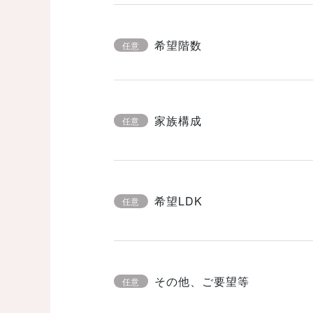
希望階数
任意
家族構成
任意
希望LDK
任意
その他、ご要望等
任意