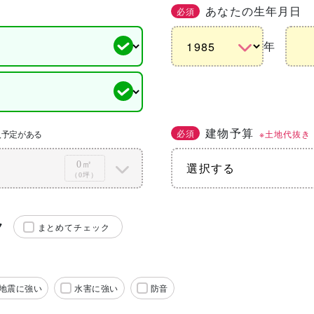
あなたの生年月日
必須
年
建物予算
必須
※土地代抜き
入予定がある
0㎡
（0坪）
ク
まとめてチェック
地震に強い
水害に強い
防音