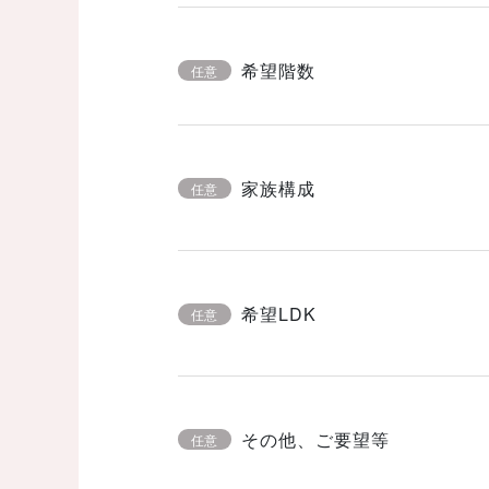
希望階数
任意
家族構成
任意
希望LDK
任意
その他、ご要望等
任意