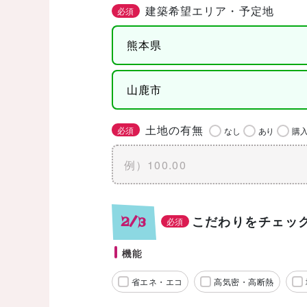
建築希望エリア・予定地
必須
土地の有無
必須
なし
あり
購
こだわりをチェッ
2/3
必須
機能
省エネ・エコ
高気密・高断熱