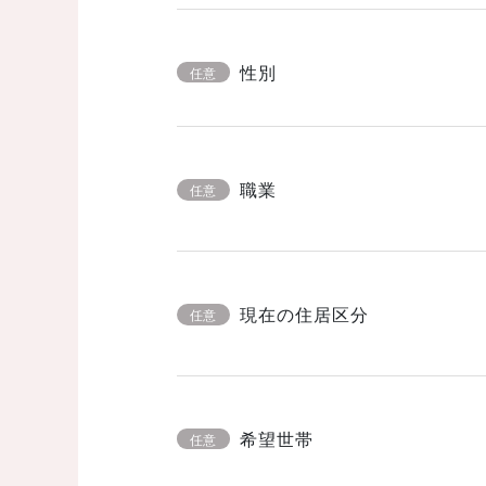
性別
任意
職業
任意
現在の住居区分
任意
希望世帯
任意