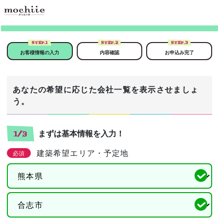
STEP.
1
STEP.
2
STEP.
3
お客様情報の入力
内容確認
お申込み完了
あなたの希望に応じた会社一覧を表示させましょ
う。
まずは基本情報を入力！
1/3
建築希望エリア・予定地
必須