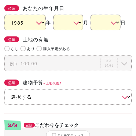
あなたの生年月日
必須
年
月
日
土地の有無
必須
なし
あり
購入予定がある
0㎡
（0坪）
建物予算
必須
※土地代抜き
こだわりをチェック
2/3
必須
まとめてチェック