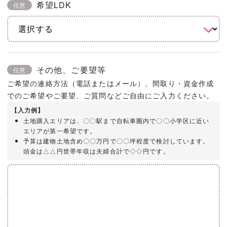
希望LDK
任意
その他、ご要望等
任意
ご希望の連絡方法（電話またはメール）、間取り・資金作成
でのご希望やご要望、ご質問などご自由にご入力ください。
【入力例】
土地購入エリアは、〇〇駅まで自転車圏内で〇〇小学区に近い
エリアが第一希望です。
予算は建物土地含め〇〇万円で〇〇坪程度で検討しています。
頭金は△△円世帯年収は夫婦合計で◇◇円です。