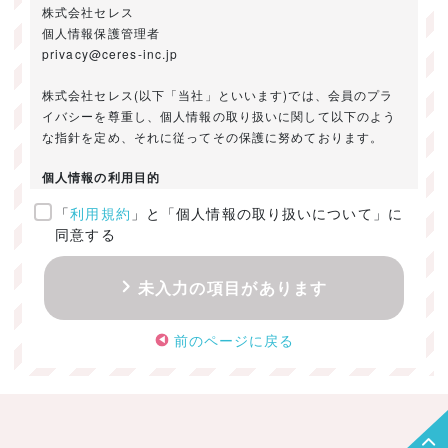
株式会社セレス
個人情報保護管理者
privacy@ceres-inc.jp
株式会社セレス(以下「当社」といいます)では、会員のプラ
イバシーを尊重し、個人情報の取り扱いに関して以下のよう
な指針を定め、それに従ってその保護に努めております。
個人情報の利用目的
「
利用規約
」と「個人情報の取り扱いについて」に
ご提供いただきました個人情報は、以下のためにのみ利用い
同意する
たします。
・お問い合わせに対する回答及び資料送付のご連絡
未入力の項目があります
・当社のお客様向けサービスの提供
・本人確認
前のページに戻る
・サービスの開発・改善のための分析
・サービスに関する広告の効果測定
個人情報の取得・利用・提供・委託
（1）個人情報の取得に際しては、利用目的、取扱い範囲を明