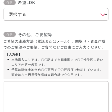
希望LDK
任意
その他、ご要望等
任意
ご希望の連絡方法（電話またはメール）、間取り・資金作成
でのご希望やご要望、ご質問などご自由にご入力ください。
【入力例】
土地購入エリアは、〇〇駅まで自転車圏内で〇〇小学区に近い
エリアが第一希望です。
予算は建物土地含め〇〇万円で〇〇坪程度で検討しています。
頭金は△△円世帯年収は夫婦合計で◇◇円です。