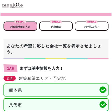
STEP.
1
STEP.
2
STEP.
3
お客様情報の入力
内容確認
お申込み完了
あなたの希望に応じた会社一覧を表示させましょ
う。
まずは基本情報を入力！
1/3
建築希望エリア・予定地
必須