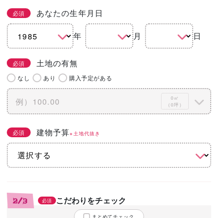
あなたの生年月日
必須
年
月
日
土地の有無
必須
なし
あり
購入予定がある
0㎡
（0坪）
建物予算
必須
※土地代抜き
こだわりをチェック
2/3
必須
まとめてチェック