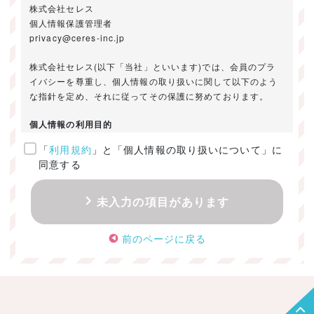
株式会社セレス
個人情報保護管理者
privacy@ceres-inc.jp
株式会社セレス(以下「当社」といいます)では、会員のプラ
イバシーを尊重し、個人情報の取り扱いに関して以下のよう
な指針を定め、それに従ってその保護に努めております。
個人情報の利用目的
「
利用規約
」と「個人情報の取り扱いについて」に
ご提供いただきました個人情報は、以下のためにのみ利用い
同意する
たします。
・お問い合わせに対する回答及び資料送付のご連絡
未入力の項目があります
・当社のお客様向けサービスの提供
・本人確認
前のページに戻る
・サービスの開発・改善のための分析
・サービスに関する広告の効果測定
個人情報の取得・利用・提供・委託
（1）個人情報の取得に際しては、利用目的、取扱い範囲を明