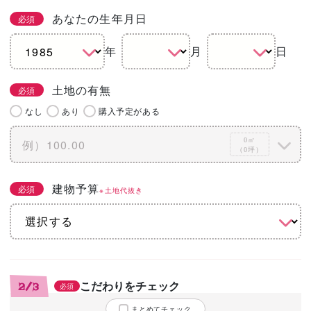
あなたの生年月日
必須
年
月
日
土地の有無
必須
なし
あり
購入予定がある
0㎡
（0坪）
建物予算
必須
※土地代抜き
こだわりをチェック
2/3
必須
まとめてチェック