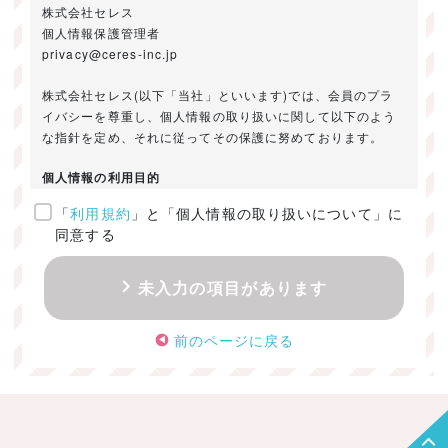
株式会社セレス
個人情報保護管理者
privacy@ceres-inc.jp
株式会社セレス(以下「当社」といいます)では、会員のプラ
イバシーを尊重し、個人情報の取り扱いに関して以下のよう
な指針を定め、それに従ってその保護に努めております。
個人情報の利用目的
「
利用規約
」と「個人情報の取り扱いについて」に
ご提供いただきました個人情報は、以下のためにのみ利用い
同意する
たします。
・お問い合わせに対する回答及び資料送付のご連絡
未入力の項目があります
・当社のお客様向けサービスの提供
・本人確認
前のページに戻る
・サービスの開発・改善のための分析
・サービスに関する広告の効果測定
個人情報の取得・利用・提供・委託
（1）個人情報の取得に際しては、利用目的、取扱い範囲を明