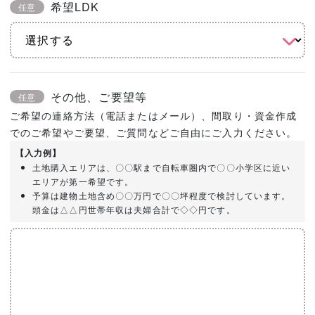
希望LDK
任意
その他、ご要望等
任意
ご希望の連絡方法（電話またはメール）、間取り・資金作成
でのご希望やご要望、ご質問などご自由にご入力ください。
【入力例】
土地購入エリアは、〇〇駅まで自転車圏内で〇〇小学区に近い
エリアが第一希望です。
予算は建物土地含め〇〇万円で〇〇坪程度で検討しています。
頭金は△△円世帯年収は夫婦合計で◇◇円です。