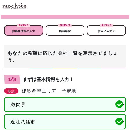
STEP.
1
STEP.
2
STEP.
3
お客様情報の入力
内容確認
お申込み完了
あなたの希望に応じた会社一覧を表示させましょ
う。
まずは基本情報を入力！
1/3
建築希望エリア・予定地
必須