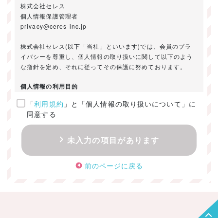
株式会社セレス
個人情報保護管理者
privacy@ceres-inc.jp
株式会社セレス(以下「当社」といいます)では、会員のプラ
イバシーを尊重し、個人情報の取り扱いに関して以下のよう
な指針を定め、それに従ってその保護に努めております。
個人情報の利用目的
「
利用規約
」と「個人情報の取り扱いについて」に
ご提供いただきました個人情報は、以下のためにのみ利用い
同意する
たします。
・お問い合わせに対する回答及び資料送付のご連絡
未入力の項目があります
・当社のお客様向けサービスの提供
・本人確認
前のページに戻る
・サービスの開発・改善のための分析
・サービスに関する広告の効果測定
個人情報の取得・利用・提供・委託
（1）個人情報の取得に際しては、利用目的、取扱い範囲を明