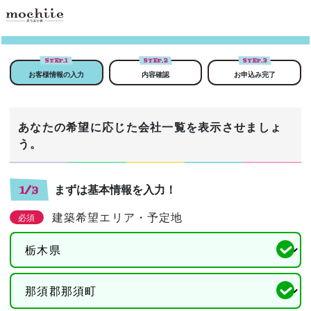
STEP.
1
STEP.
2
STEP.
3
お客様情報の入力
内容確認
お申込み完了
あなたの希望に応じた会社一覧を表示させましょ
う。
まずは基本情報を入力！
1/3
建築希望エリア・予定地
必須