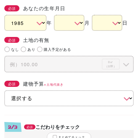
あなたの生年月日
必須
年
月
日
土地の有無
必須
なし
あり
購入予定がある
0㎡
（0坪）
建物予算
必須
※土地代抜き
こだわりをチェック
2/3
必須
まとめてチェック