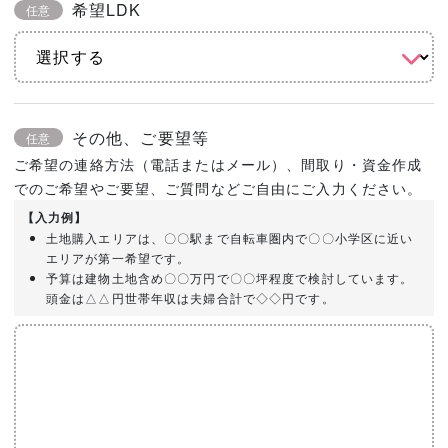
希望LDK
任意
その他、ご要望等
任意
ご希望の連絡方法（電話またはメール）、間取り・資金作成
でのご希望やご要望、ご質問などご自由にご入力ください。
【入力例】
土地購入エリアは、〇〇駅まで自転車圏内で〇〇小学区に近い
エリアが第一希望です。
予算は建物土地含め〇〇万円で〇〇坪程度で検討しています。
頭金は△△円世帯年収は夫婦合計で◇◇円です。