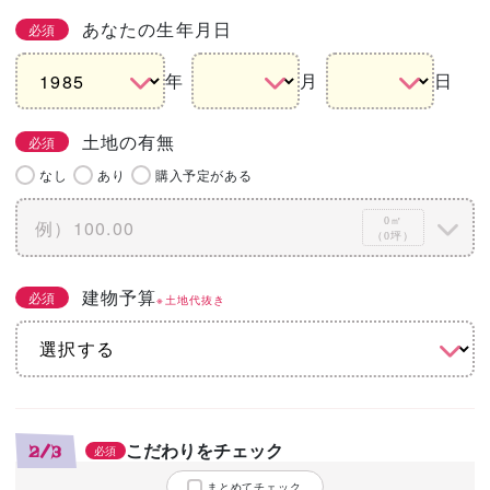
あなたの生年月日
必須
年
月
日
土地の有無
必須
なし
あり
購入予定がある
0㎡
（0坪）
建物予算
必須
※土地代抜き
こだわりをチェック
2/3
必須
まとめてチェック