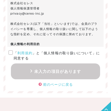
株式会社セレス
個人情報保護管理者
privacy@ceres-inc.jp
株式会社セレス(以下「当社」といいます)では、会員のプラ
イバシーを尊重し、個人情報の取り扱いに関して以下のよう
な指針を定め、それに従ってその保護に努めております。
個人情報の利用目的
「
利用規約
」と「個人情報の取り扱いについて」に
ご提供いただきました個人情報は、以下のためにのみ利用い
同意する
たします。
・お問い合わせに対する回答及び資料送付のご連絡
未入力の項目があります
・当社のお客様向けサービスの提供
・本人確認
前のページに戻る
・サービスの開発・改善のための分析
・サービスに関する広告の効果測定
個人情報の取得・利用・提供・委託
（1）個人情報の取得に際しては、利用目的、取扱い範囲を明