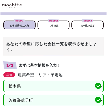
STEP.
1
STEP.
2
STEP.
3
お客様情報の入力
内容確認
お申込み完了
あなたの希望に応じた会社一覧を表示させましょ
う。
まずは基本情報を入力！
1/3
建築希望エリア・予定地
必須