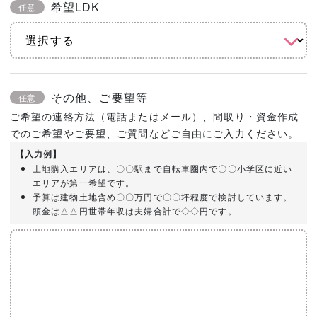
希望LDK
任意
その他、ご要望等
任意
ご希望の連絡方法（電話またはメール）、間取り・資金作成
でのご希望やご要望、ご質問などご自由にご入力ください。
【入力例】
土地購入エリアは、〇〇駅まで自転車圏内で〇〇小学区に近い
エリアが第一希望です。
予算は建物土地含め〇〇万円で〇〇坪程度で検討しています。
頭金は△△円世帯年収は夫婦合計で◇◇円です。