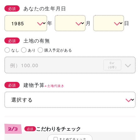
あなたの生年月日
必須
年
月
日
土地の有無
必須
なし
あり
購入予定がある
0㎡
（0坪）
建物予算
必須
※土地代抜き
こだわりをチェック
2/3
必須
まとめてチェック