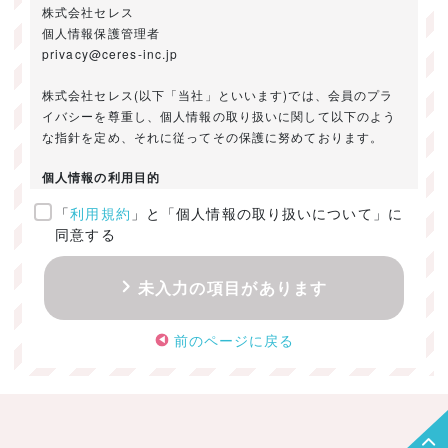
株式会社セレス
個人情報保護管理者
privacy@ceres-inc.jp
株式会社セレス(以下「当社」といいます)では、会員のプラ
イバシーを尊重し、個人情報の取り扱いに関して以下のよう
な指針を定め、それに従ってその保護に努めております。
個人情報の利用目的
「
利用規約
」と「個人情報の取り扱いについて」に
ご提供いただきました個人情報は、以下のためにのみ利用い
同意する
たします。
・お問い合わせに対する回答及び資料送付のご連絡
未入力の項目があります
・当社のお客様向けサービスの提供
・本人確認
前のページに戻る
・サービスの開発・改善のための分析
・サービスに関する広告の効果測定
個人情報の取得・利用・提供・委託
（1）個人情報の取得に際しては、利用目的、取扱い範囲を明