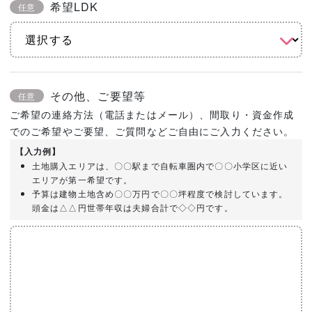
希望LDK
任意
その他、ご要望等
任意
ご希望の連絡方法（電話またはメール）、間取り・資金作成
でのご希望やご要望、ご質問などご自由にご入力ください。
【入力例】
土地購入エリアは、〇〇駅まで自転車圏内で〇〇小学区に近い
エリアが第一希望です。
予算は建物土地含め〇〇万円で〇〇坪程度で検討しています。
頭金は△△円世帯年収は夫婦合計で◇◇円です。