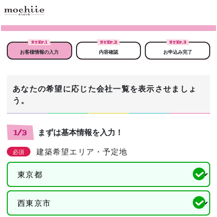
STEP.
1
STEP.
2
STEP.
3
お客様情報の入力
内容確認
お申込み完了
あなたの希望に応じた会社一覧を表示させましょ
う。
まずは基本情報を入力！
1/3
建築希望エリア・予定地
必須