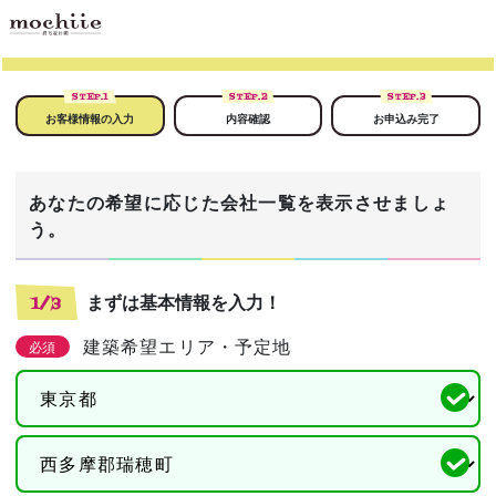
STEP.
1
STEP.
2
STEP.
3
お客様情報の入力
内容確認
お申込み完了
あなたの希望に応じた会社一覧を表示させましょ
う。
まずは基本情報を入力！
1/3
建築希望エリア・予定地
必須