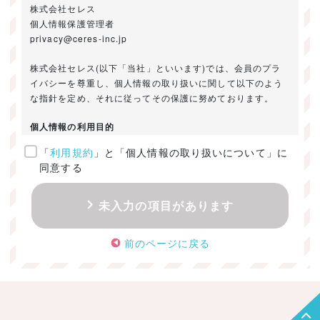
株式会社セレス
個人情報保護管理者
privacy@ceres-inc.jp
株式会社セレス(以下「当社」といいます)では、会員のプラ
イバシーを尊重し、個人情報の取り扱いに関して以下のよう
な指針を定め、それに従ってその保護に努めております。
個人情報の利用目的
「
利用規約
」と「個人情報の取り扱いについて」に
ご提供いただきました個人情報は、以下のためにのみ利用い
同意する
たします。
・お問い合わせに対する回答及び資料送付のご連絡
未入力の項目があります
・当社のお客様向けサービスの提供
・本人確認
前のページに戻る
・サービスの開発・改善のための分析
・サービスに関する広告の効果測定
個人情報の取得・利用・提供・委託
（1）個人情報の取得に際しては、利用目的、取扱い範囲を明