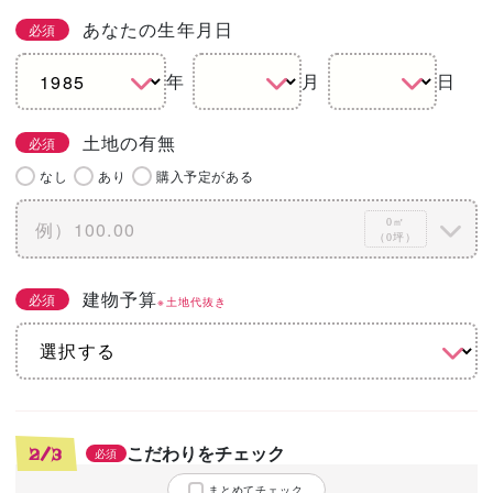
あなたの生年月日
必須
年
月
日
土地の有無
必須
なし
あり
購入予定がある
0㎡
（0坪）
建物予算
必須
※土地代抜き
こだわりをチェック
2/3
必須
まとめてチェック