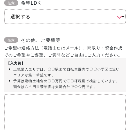
希望LDK
任意
その他、ご要望等
任意
ご希望の連絡方法（電話またはメール）、間取り・資金作成
でのご希望やご要望、ご質問などご自由にご入力ください。
【入力例】
土地購入エリアは、〇〇駅まで自転車圏内で〇〇小学区に近い
エリアが第一希望です。
予算は建物土地含め〇〇万円で〇〇坪程度で検討しています。
頭金は△△円世帯年収は夫婦合計で◇◇円です。