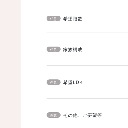
希望階数
任意
家族構成
任意
希望LDK
任意
その他、ご要望等
任意