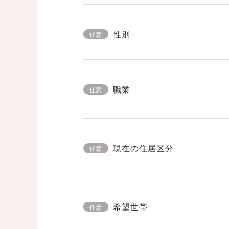
性別
任意
職業
任意
現在の住居区分
任意
希望世帯
任意