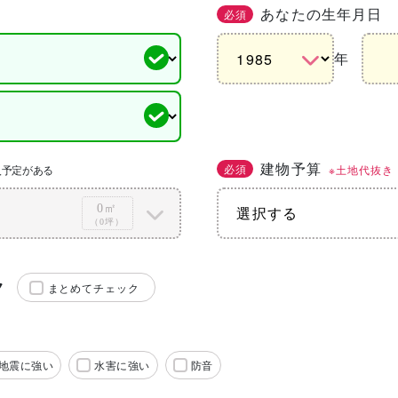
あなたの生年月日
必須
年
建物予算
必須
※土地代抜き
入予定がある
0㎡
（0坪）
ク
まとめてチェック
地震に強い
水害に強い
防音