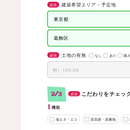
建築希望エリア・予定地
必須
土地の有無
必須
なし
あり
購
こだわりをチェッ
2/3
必須
機能
省エネ・エコ
高気密・高断熱