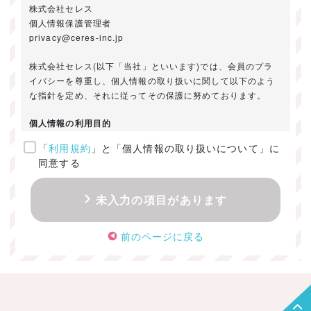
株式会社セレス
個人情報保護管理者
privacy@ceres-inc.jp
株式会社セレス(以下「当社」といいます)では、会員のプラ
イバシーを尊重し、個人情報の取り扱いに関して以下のよう
な指針を定め、それに従ってその保護に努めております。
個人情報の利用目的
「
利用規約
」と「個人情報の取り扱いについて」に
ご提供いただきました個人情報は、以下のためにのみ利用い
同意する
たします。
・お問い合わせに対する回答及び資料送付のご連絡
未入力の項目があります
・当社のお客様向けサービスの提供
・本人確認
前のページに戻る
・サービスの開発・改善のための分析
・サービスに関する広告の効果測定
個人情報の取得・利用・提供・委託
（1）個人情報の取得に際しては、利用目的、取扱い範囲を明