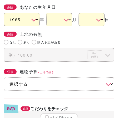
あなたの生年月日
必須
年
月
日
土地の有無
必須
なし
あり
購入予定がある
0㎡
（0坪）
建物予算
必須
※土地代抜き
こだわりをチェック
2/3
必須
まとめてチェック