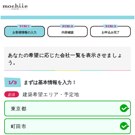
STEP.
1
STEP.
2
STEP.
3
お客様情報の入力
内容確認
お申込み完了
あなたの希望に応じた会社一覧を表示させましょ
う。
まずは基本情報を入力！
1/3
建築希望エリア・予定地
必須