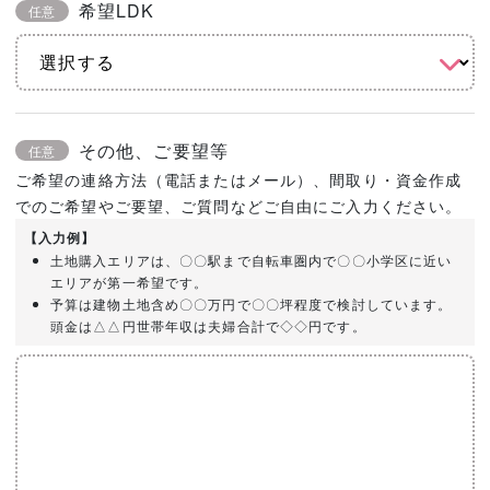
希望LDK
任意
その他、ご要望等
任意
ご希望の連絡方法（電話またはメール）、間取り・資金作成
でのご希望やご要望、ご質問などご自由にご入力ください。
【入力例】
土地購入エリアは、〇〇駅まで自転車圏内で〇〇小学区に近い
エリアが第一希望です。
予算は建物土地含め〇〇万円で〇〇坪程度で検討しています。
頭金は△△円世帯年収は夫婦合計で◇◇円です。