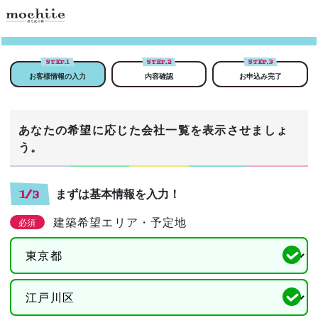
STEP.
1
STEP.
2
STEP.
3
お客様情報の入力
内容確認
お申込み完了
あなたの希望に応じた会社一覧を表示させましょ
う。
まずは基本情報を入力！
1/3
建築希望エリア・予定地
必須