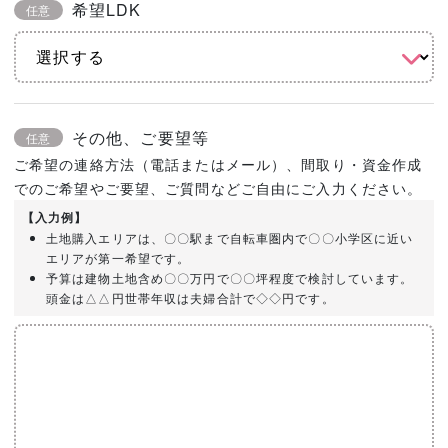
希望LDK
任意
その他、ご要望等
任意
ご希望の連絡方法（電話またはメール）、間取り・資金作成
でのご希望やご要望、ご質問などご自由にご入力ください。
【入力例】
土地購入エリアは、〇〇駅まで自転車圏内で〇〇小学区に近い
エリアが第一希望です。
予算は建物土地含め〇〇万円で〇〇坪程度で検討しています。
頭金は△△円世帯年収は夫婦合計で◇◇円です。