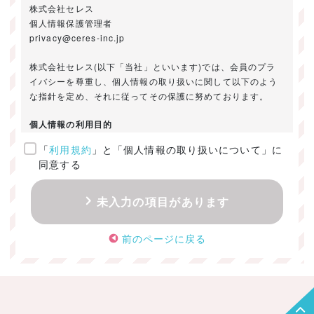
株式会社セレス
個人情報保護管理者
privacy@ceres-inc.jp
株式会社セレス(以下「当社」といいます)では、会員のプラ
イバシーを尊重し、個人情報の取り扱いに関して以下のよう
な指針を定め、それに従ってその保護に努めております。
個人情報の利用目的
「
利用規約
」と「個人情報の取り扱いについて」に
ご提供いただきました個人情報は、以下のためにのみ利用い
同意する
たします。
・お問い合わせに対する回答及び資料送付のご連絡
未入力の項目があります
・当社のお客様向けサービスの提供
・本人確認
前のページに戻る
・サービスの開発・改善のための分析
・サービスに関する広告の効果測定
個人情報の取得・利用・提供・委託
（1）個人情報の取得に際しては、利用目的、取扱い範囲を明