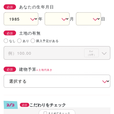
あなたの生年月日
必須
年
月
日
土地の有無
必須
なし
あり
購入予定がある
0㎡
（0坪）
建物予算
必須
※土地代抜き
こだわりをチェック
2/3
必須
まとめてチェック