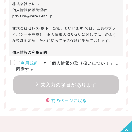
株式会社セレス
個人情報保護管理者
privacy@ceres-inc.jp
株式会社セレス(以下「当社」といいます)では、会員のプラ
イバシーを尊重し、個人情報の取り扱いに関して以下のよう
な指針を定め、それに従ってその保護に努めております。
個人情報の利用目的
「
利用規約
」と「個人情報の取り扱いについて」に
ご提供いただきました個人情報は、以下のためにのみ利用い
同意する
たします。
・お問い合わせに対する回答及び資料送付のご連絡
未入力の項目があります
・当社のお客様向けサービスの提供
・本人確認
前のページに戻る
・サービスの開発・改善のための分析
・サービスに関する広告の効果測定
個人情報の取得・利用・提供・委託
（1）個人情報の取得に際しては、利用目的、取扱い範囲を明