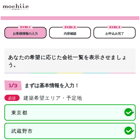
STEP.
1
STEP.
2
STEP.
3
お客様情報の入力
内容確認
お申込み完了
あなたの希望に応じた会社一覧を表示させましょ
う。
まずは基本情報を入力！
1/3
建築希望エリア・予定地
必須