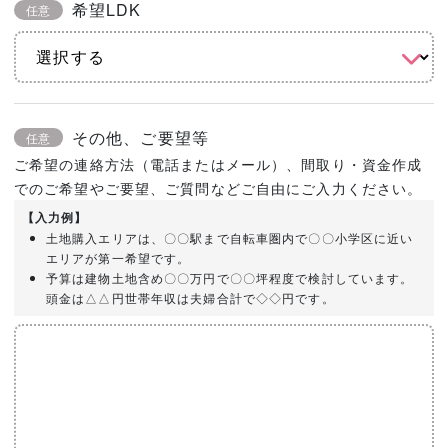
希望LDK
任意
その他、ご要望等
任意
ご希望の連絡方法（電話またはメール）、間取り・資金作成
でのご希望やご要望、ご質問などご自由にご入力ください。
【入力例】
土地購入エリアは、〇〇駅まで自転車圏内で〇〇小学区に近い
エリアが第一希望です。
予算は建物土地含め〇〇万円で〇〇坪程度で検討しています。
頭金は△△円世帯年収は夫婦合計で◇◇円です。