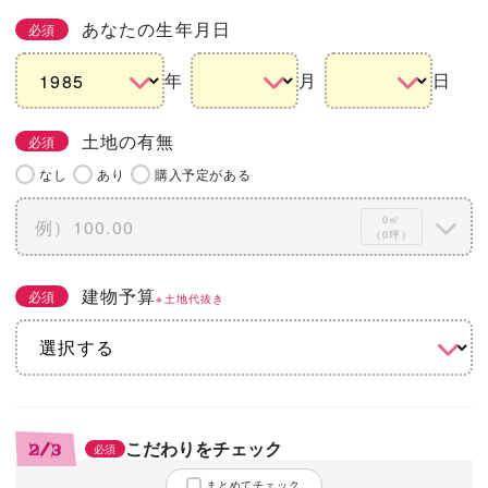
あなたの生年月日
必須
年
月
日
土地の有無
必須
なし
あり
購入予定がある
0㎡
（0坪）
建物予算
必須
※土地代抜き
こだわりをチェック
2/3
必須
まとめてチェック