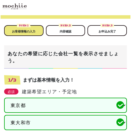
STEP.
1
STEP.
2
STEP.
3
お客様情報の入力
内容確認
お申込み完了
あなたの希望に応じた会社一覧を表示させましょ
う。
まずは基本情報を入力！
1/3
建築希望エリア・予定地
必須