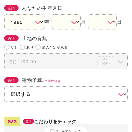
あなたの生年月日
必須
年
月
日
土地の有無
必須
なし
あり
購入予定がある
0㎡
（0坪）
建物予算
必須
※土地代抜き
こだわりをチェック
2/3
必須
まとめてチェック