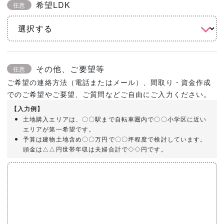
希望LDK
任意
その他、ご要望等
任意
ご希望の連絡方法（電話またはメール）、間取り・資金作成
でのご希望やご要望、ご質問などご自由にご入力ください。
【入力例】
土地購入エリアは、〇〇駅まで自転車圏内で〇〇小学区に近い
エリアが第一希望です。
予算は建物土地含め〇〇万円で〇〇坪程度で検討しています。
頭金は△△円世帯年収は夫婦合計で◇◇円です。