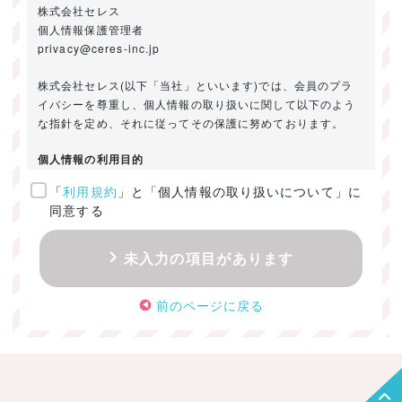
株式会社セレス
個人情報保護管理者
privacy@ceres-inc.jp
株式会社セレス(以下「当社」といいます)では、会員のプラ
イバシーを尊重し、個人情報の取り扱いに関して以下のよう
な指針を定め、それに従ってその保護に努めております。
個人情報の利用目的
「
利用規約
」と「個人情報の取り扱いについて」に
ご提供いただきました個人情報は、以下のためにのみ利用い
同意する
たします。
・お問い合わせに対する回答及び資料送付のご連絡
未入力の項目があります
・当社のお客様向けサービスの提供
・本人確認
前のページに戻る
・サービスの開発・改善のための分析
・サービスに関する広告の効果測定
個人情報の取得・利用・提供・委託
（1）個人情報の取得に際しては、利用目的、取扱い範囲を明