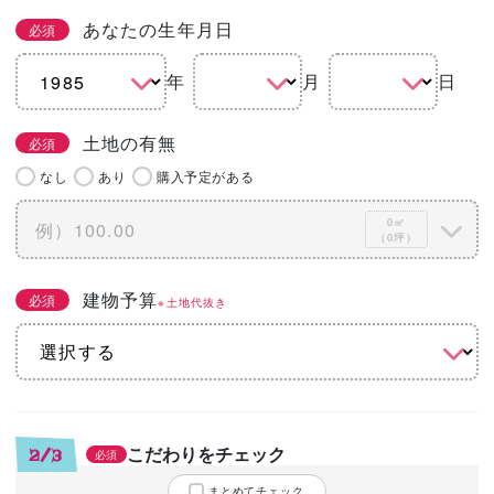
あなたの生年月日
必須
年
月
日
土地の有無
必須
なし
あり
購入予定がある
0㎡
（0坪）
建物予算
必須
※土地代抜き
こだわりをチェック
2/3
必須
まとめてチェック