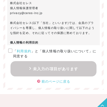
株式会社セレス
個人情報保護管理者
privacy@ceres-inc.jp
株式会社セレス(以下「当社」といいます)では、会員のプラ
イバシーを尊重し、個人情報の取り扱いに関して以下のよう
な指針を定め、それに従ってその保護に努めております。
個人情報の利用目的
「
利用規約
」と「個人情報の取り扱いについて」に
ご提供いただきました個人情報は、以下のためにのみ利用い
同意する
たします。
・お問い合わせに対する回答及び資料送付のご連絡
未入力の項目があります
・当社のお客様向けサービスの提供
・本人確認
前のページに戻る
・サービスの開発・改善のための分析
・サービスに関する広告の効果測定
個人情報の取得・利用・提供・委託
（1）個人情報の取得に際しては、利用目的、取扱い範囲を明