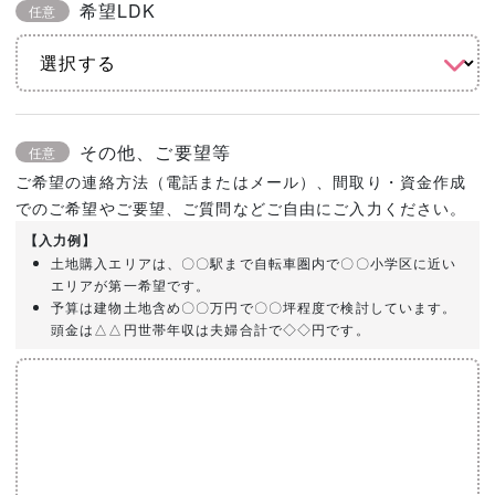
希望LDK
任意
その他、ご要望等
任意
ご希望の連絡方法（電話またはメール）、間取り・資金作成
でのご希望やご要望、ご質問などご自由にご入力ください。
【入力例】
土地購入エリアは、〇〇駅まで自転車圏内で〇〇小学区に近い
エリアが第一希望です。
予算は建物土地含め〇〇万円で〇〇坪程度で検討しています。
頭金は△△円世帯年収は夫婦合計で◇◇円です。