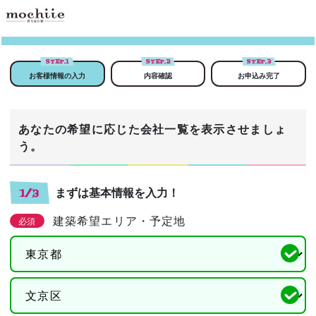
STEP.
1
STEP.
2
STEP.
3
お客様情報の入力
内容確認
お申込み完了
あなたの希望に応じた会社一覧を表示させましょ
う。
まずは基本情報を入力！
1/3
建築希望エリア・予定地
必須