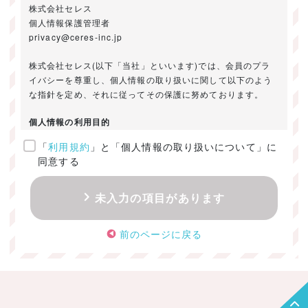
株式会社セレス
個人情報保護管理者
privacy@ceres-inc.jp
株式会社セレス(以下「当社」といいます)では、会員のプラ
イバシーを尊重し、個人情報の取り扱いに関して以下のよう
な指針を定め、それに従ってその保護に努めております。
個人情報の利用目的
「
利用規約
」と「個人情報の取り扱いについて」に
ご提供いただきました個人情報は、以下のためにのみ利用い
同意する
たします。
・お問い合わせに対する回答及び資料送付のご連絡
未入力の項目があります
・当社のお客様向けサービスの提供
・本人確認
前のページに戻る
・サービスの開発・改善のための分析
・サービスに関する広告の効果測定
個人情報の取得・利用・提供・委託
（1）個人情報の取得に際しては、利用目的、取扱い範囲を明