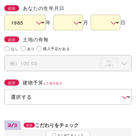
あなたの生年月日
必須
年
月
日
土地の有無
必須
なし
あり
購入予定がある
0㎡
（0坪）
建物予算
必須
※土地代抜き
こだわりをチェック
2/3
必須
まとめてチェック