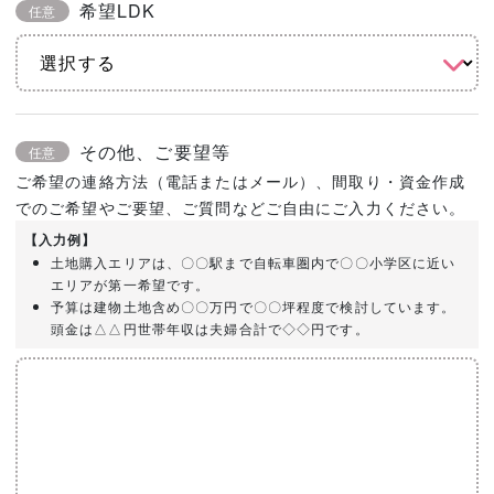
希望LDK
任意
その他、ご要望等
任意
ご希望の連絡方法（電話またはメール）、間取り・資金作成
でのご希望やご要望、ご質問などご自由にご入力ください。
【入力例】
土地購入エリアは、〇〇駅まで自転車圏内で〇〇小学区に近い
エリアが第一希望です。
予算は建物土地含め〇〇万円で〇〇坪程度で検討しています。
頭金は△△円世帯年収は夫婦合計で◇◇円です。