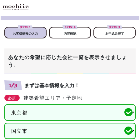
STEP.
1
STEP.
2
STEP.
3
お客様情報の入力
内容確認
お申込み完了
あなたの希望に応じた会社一覧を表示させましょ
う。
まずは基本情報を入力！
1/3
建築希望エリア・予定地
必須