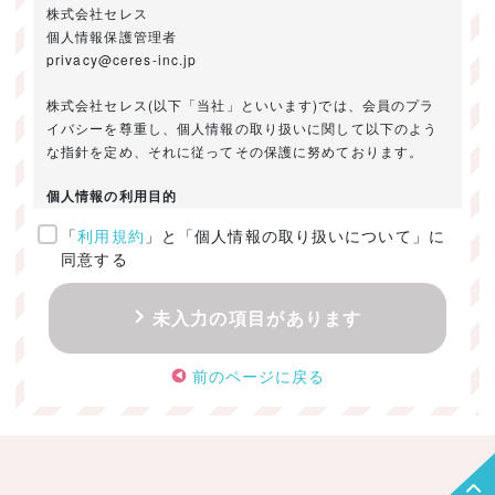
株式会社セレス
個人情報保護管理者
privacy@ceres-inc.jp
株式会社セレス(以下「当社」といいます)では、会員のプラ
イバシーを尊重し、個人情報の取り扱いに関して以下のよう
な指針を定め、それに従ってその保護に努めております。
個人情報の利用目的
「
利用規約
」と「個人情報の取り扱いについて」に
ご提供いただきました個人情報は、以下のためにのみ利用い
同意する
たします。
・お問い合わせに対する回答及び資料送付のご連絡
未入力の項目があります
・当社のお客様向けサービスの提供
・本人確認
前のページに戻る
・サービスの開発・改善のための分析
・サービスに関する広告の効果測定
個人情報の取得・利用・提供・委託
（1）個人情報の取得に際しては、利用目的、取扱い範囲を明