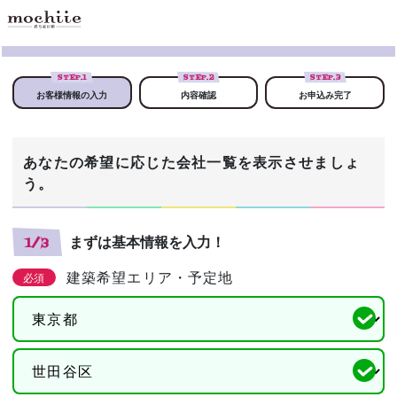
STEP.
1
STEP.
2
STEP.
3
お客様情報の入力
内容確認
お申込み完了
あなたの希望に応じた会社一覧を表示させましょ
う。
まずは基本情報を入力！
1/3
建築希望エリア・予定地
必須