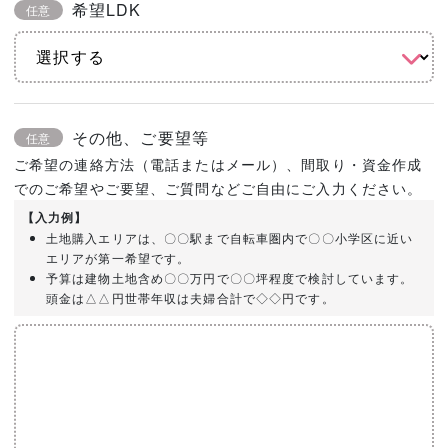
希望LDK
任意
その他、ご要望等
任意
ご希望の連絡方法（電話またはメール）、間取り・資金作成
でのご希望やご要望、ご質問などご自由にご入力ください。
【入力例】
土地購入エリアは、〇〇駅まで自転車圏内で〇〇小学区に近い
エリアが第一希望です。
予算は建物土地含め〇〇万円で〇〇坪程度で検討しています。
頭金は△△円世帯年収は夫婦合計で◇◇円です。