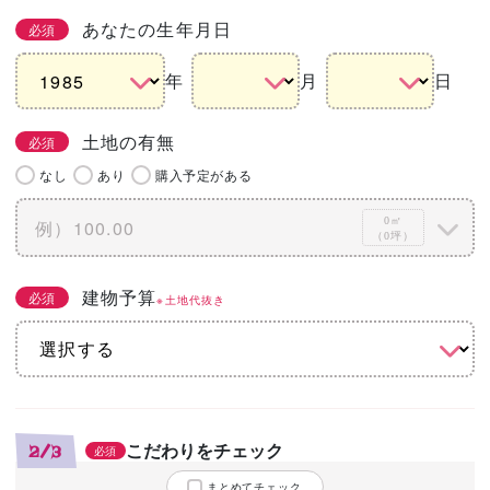
あなたの生年月日
必須
年
月
日
土地の有無
必須
なし
あり
購入予定がある
0㎡
（0坪）
建物予算
必須
※土地代抜き
こだわりをチェック
2/3
必須
まとめてチェック