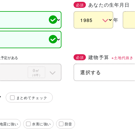
あなたの生年月日
必須
年
建物予算
必須
※土地代抜き
入予定がある
0㎡
（0坪）
ク
まとめてチェック
地震に強い
水害に強い
防音