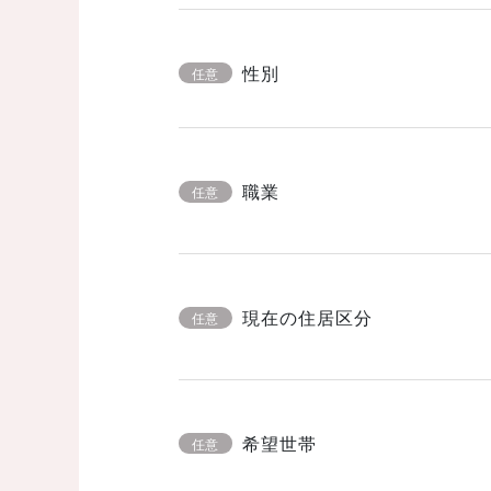
性別
任意
職業
任意
現在の住居区分
任意
希望世帯
任意