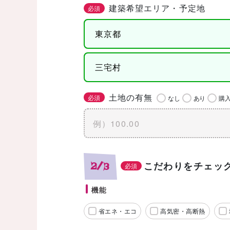
建築希望エリア・予定地
必須
土地の有無
必須
なし
あり
購
こだわりをチェッ
2/3
必須
機能
省エネ・エコ
高気密・高断熱