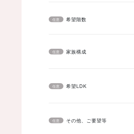
希望階数
任意
家族構成
任意
希望LDK
任意
その他、ご要望等
任意