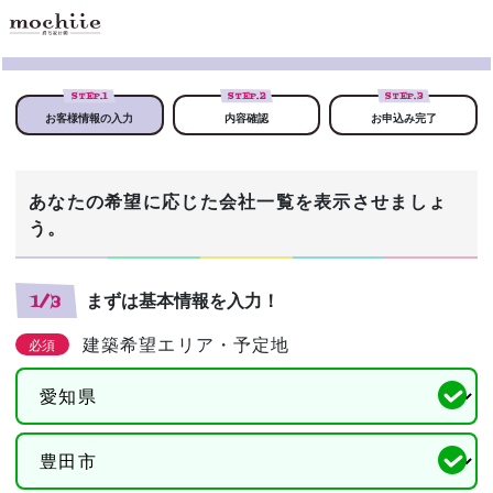
STEP.
1
STEP.
2
STEP.
3
お客様情報の入力
内容確認
お申込み完了
あなたの希望に応じた会社一覧を表示させましょ
う。
まずは基本情報を入力！
1/3
建築希望エリア・予定地
必須