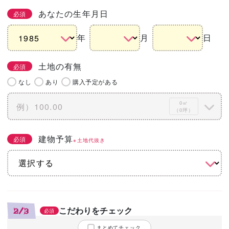
あなたの生年月日
必須
年
月
日
土地の有無
必須
なし
あり
購入予定がある
0㎡
（0坪）
建物予算
必須
※土地代抜き
こだわりをチェック
2/3
必須
まとめてチェック