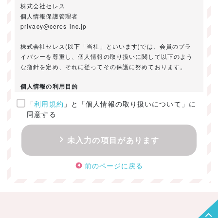
株式会社セレス
個人情報保護管理者
privacy@ceres-inc.jp
株式会社セレス(以下「当社」といいます)では、会員のプラ
イバシーを尊重し、個人情報の取り扱いに関して以下のよう
な指針を定め、それに従ってその保護に努めております。
個人情報の利用目的
「
利用規約
」と「個人情報の取り扱いについて」に
ご提供いただきました個人情報は、以下のためにのみ利用い
同意する
たします。
・お問い合わせに対する回答及び資料送付のご連絡
未入力の項目があります
・当社のお客様向けサービスの提供
・本人確認
前のページに戻る
・サービスの開発・改善のための分析
・サービスに関する広告の効果測定
個人情報の取得・利用・提供・委託
（1）個人情報の取得に際しては、利用目的、取扱い範囲を明