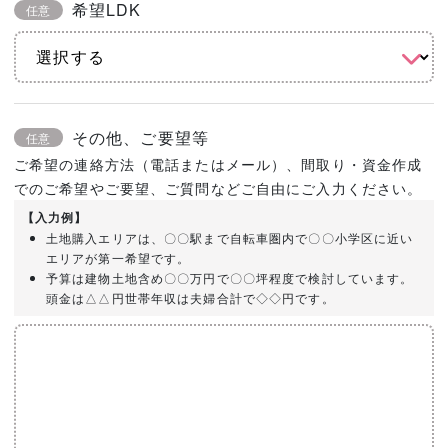
希望LDK
任意
その他、ご要望等
任意
ご希望の連絡方法（電話またはメール）、間取り・資金作成
でのご希望やご要望、ご質問などご自由にご入力ください。
【入力例】
土地購入エリアは、〇〇駅まで自転車圏内で〇〇小学区に近い
エリアが第一希望です。
予算は建物土地含め〇〇万円で〇〇坪程度で検討しています。
頭金は△△円世帯年収は夫婦合計で◇◇円です。