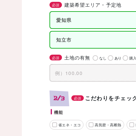
建築希望エリア・予定地
必須
土地の有無
必須
なし
あり
購
こだわりをチェッ
2/3
必須
機能
省エネ・エコ
高気密・高断熱