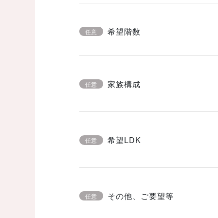
希望階数
任意
家族構成
任意
希望LDK
任意
その他、ご要望等
任意