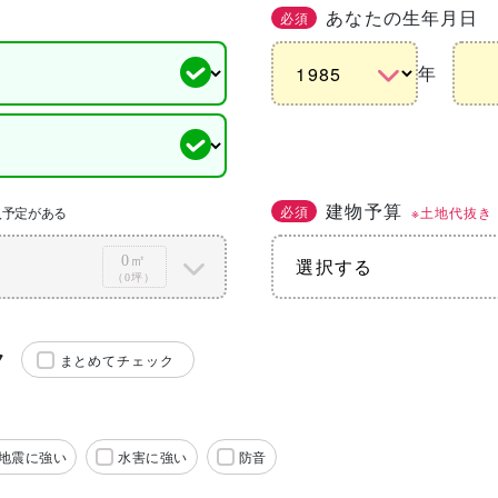
あなたの生年月日
必須
年
建物予算
必須
※土地代抜き
入予定がある
0㎡
（0坪）
ク
まとめてチェック
地震に強い
水害に強い
防音