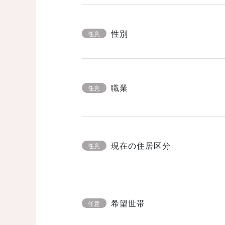
性別
任意
職業
任意
現在の住居区分
任意
希望世帯
任意