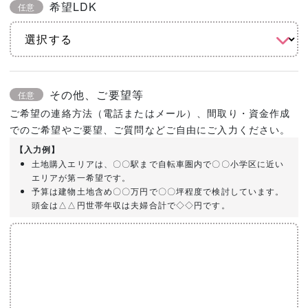
希望LDK
任意
その他、ご要望等
任意
ご希望の連絡方法（電話またはメール）、間取り・資金作成
でのご希望やご要望、ご質問などご自由にご入力ください。
【入力例】
土地購入エリアは、〇〇駅まで自転車圏内で〇〇小学区に近い
エリアが第一希望です。
予算は建物土地含め〇〇万円で〇〇坪程度で検討しています。
頭金は△△円世帯年収は夫婦合計で◇◇円です。