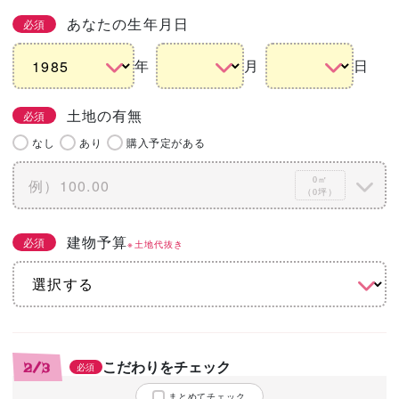
あなたの生年月日
必須
年
月
日
土地の有無
必須
なし
あり
購入予定がある
0㎡
（0坪）
建物予算
必須
※土地代抜き
こだわりをチェック
2/3
必須
まとめてチェック