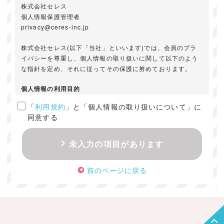
株式会社セレス
個人情報保護管理者
privacy@ceres-inc.jp
株式会社セレス(以下「当社」といいます)では、会員のプラ
イバシーを尊重し、個人情報の取り扱いに関して以下のよう
な指針を定め、それに従ってその保護に努めております。
個人情報の利用目的
「
利用規約
」と「個人情報の取り扱いについて」に
ご提供いただきました個人情報は、以下のためにのみ利用い
同意する
たします。
・お問い合わせに対する回答及び資料送付のご連絡
未入力の項目があります
・当社のお客様向けサービスの提供
・本人確認
前のページに戻る
・サービスの開発・改善のための分析
・サービスに関する広告の効果測定
個人情報の取得・利用・提供・委託
（1）個人情報の取得に際しては、利用目的、取扱い範囲を明