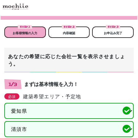
STEP.
1
STEP.
2
STEP.
3
お客様情報の入力
内容確認
お申込み完了
あなたの希望に応じた会社一覧を表示させましょ
う。
まずは基本情報を入力！
1/3
建築希望エリア・予定地
必須