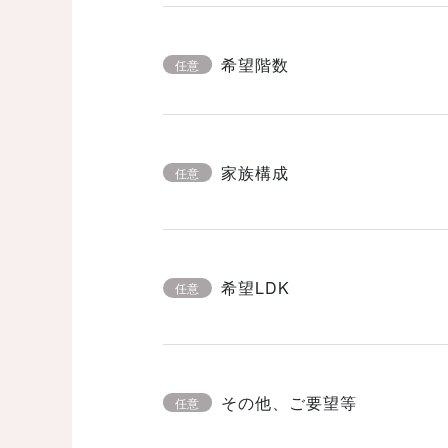
希望階数
任意
家族構成
任意
希望LDK
任意
その他、ご要望等
任意