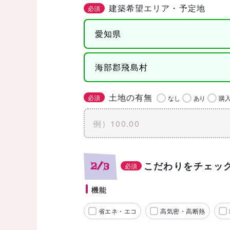
建築希望エリア・予定地
必須
土地の有無
必須
なし
あり
購
こだわりをチェッ
2/3
必須
機能
省エネ・エコ
高気密・高断熱