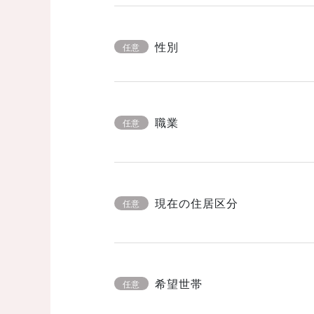
性別
任意
職業
任意
現在の住居区分
任意
希望世帯
任意