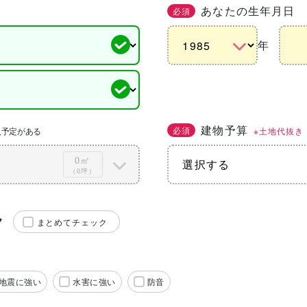
あなたの生年月日
必須
年
建物予算
必須
※土地代抜き
入予定がある
0㎡
（0坪）
ク
まとめてチェック
地震に強い
水害に強い
防音