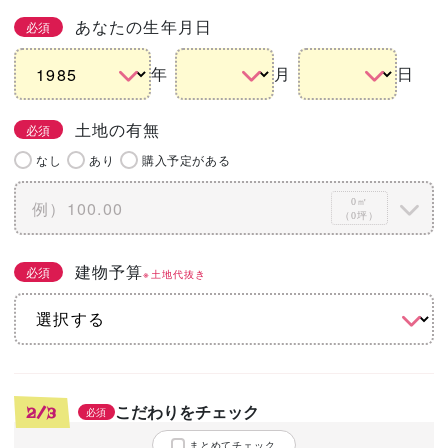
あなたの生年月日
必須
年
月
日
土地の有無
必須
なし
あり
購入予定がある
0㎡
（0坪）
建物予算
必須
※土地代抜き
こだわりをチェック
2/3
必須
まとめてチェック