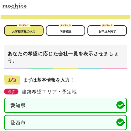
STEP.
1
STEP.
2
STEP.
3
お客様情報の入力
内容確認
お申込み完了
あなたの希望に応じた会社一覧を表示させましょ
う。
まずは基本情報を入力！
1/3
建築希望エリア・予定地
必須