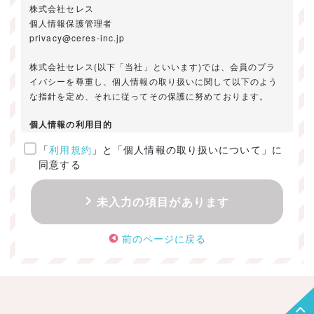
株式会社セレス
個人情報保護管理者
privacy@ceres-inc.jp
株式会社セレス(以下「当社」といいます)では、会員のプラ
イバシーを尊重し、個人情報の取り扱いに関して以下のよう
な指針を定め、それに従ってその保護に努めております。
個人情報の利用目的
「
利用規約
」と「個人情報の取り扱いについて」に
ご提供いただきました個人情報は、以下のためにのみ利用い
同意する
たします。
・お問い合わせに対する回答及び資料送付のご連絡
未入力の項目があります
・当社のお客様向けサービスの提供
・本人確認
前のページに戻る
・サービスの開発・改善のための分析
・サービスに関する広告の効果測定
個人情報の取得・利用・提供・委託
（1）個人情報の取得に際しては、利用目的、取扱い範囲を明