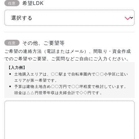
希望LDK
任意
その他、ご要望等
任意
ご希望の連絡方法（電話またはメール）、間取り・資金作成
でのご希望やご要望、ご質問などご自由にご入力ください。
【入力例】
土地購入エリアは、〇〇駅まで自転車圏内で〇〇小学区に近い
エリアが第一希望です。
予算は建物土地含め〇〇万円で〇〇坪程度で検討しています。
頭金は△△円世帯年収は夫婦合計で◇◇円です。