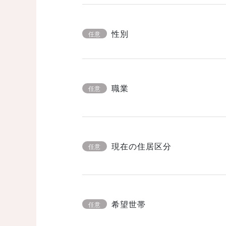
性別
任意
職業
任意
現在の住居区分
任意
希望世帯
任意