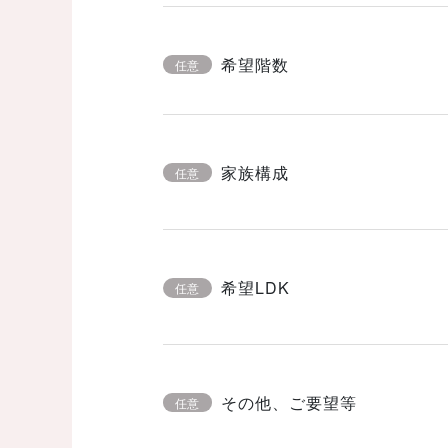
希望階数
任意
家族構成
任意
希望LDK
任意
その他、ご要望等
任意