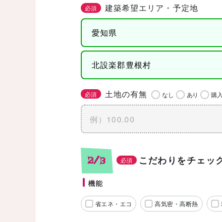
建築希望エリア・予定地
必須
土地の有無
必須
なし
あり
購
こだわりをチェッ
2/3
必須
機能
省エネ・エコ
高気密・高断熱