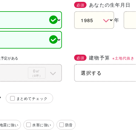
あなたの生年月日
必須
年
建物予算
必須
※土地代抜き
入予定がある
0㎡
（0坪）
ク
まとめてチェック
地震に強い
水害に強い
防音