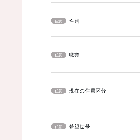
性別
任意
職業
任意
現在の住居区分
任意
希望世帯
任意