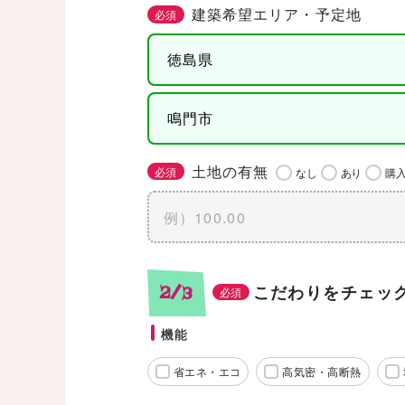
建築希望エリア・予定地
必須
土地の有無
必須
なし
あり
購
こだわりをチェッ
2/3
必須
機能
省エネ・エコ
高気密・高断熱