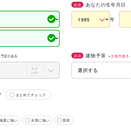
あなたの生年月日
必須
年
建物予算
必須
※土地代抜き
入予定がある
0㎡
（0坪）
ク
まとめてチェック
地震に強い
水害に強い
防音