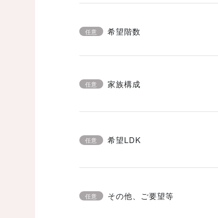
希望階数
任意
家族構成
任意
希望LDK
任意
その他、ご要望等
任意