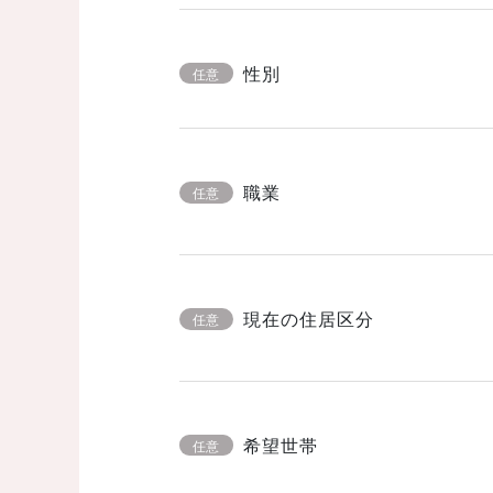
性別
任意
職業
任意
現在の住居区分
任意
希望世帯
任意