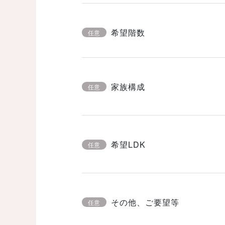
希望階数
任意
家族構成
任意
希望LDK
任意
その他、ご要望等
任意