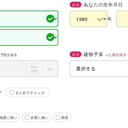
あなたの生年月日
必須
年
建物予算
必須
※土地代抜き
入予定がある
0㎡
（0坪）
ク
まとめてチェック
地震に強い
水害に強い
防音