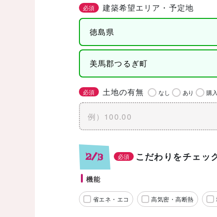
建築希望エリア・予定地
必須
土地の有無
必須
なし
あり
購
こだわりをチェッ
2/3
必須
機能
省エネ・エコ
高気密・高断熱