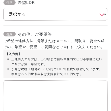
希望LDK
任意
その他、ご要望等
任意
ご希望の連絡方法（電話またはメール）、間取り・資金作成
でのご希望やご要望、ご質問などご自由にご入力ください。
【入力例】
土地購入エリアは、〇〇駅まで自転車圏内で〇〇小学区に近い
エリアが第一希望です。
予算は建物土地含め〇〇万円で〇〇坪程度で検討しています。
頭金は△△円世帯年収は夫婦合計で◇◇円です。