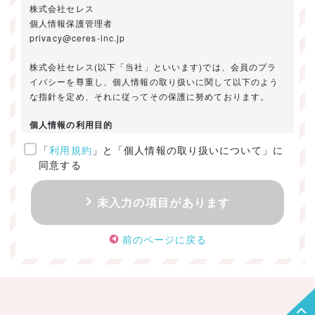
株式会社セレス
個人情報保護管理者
privacy@ceres-inc.jp
株式会社セレス(以下「当社」といいます)では、会員のプラ
イバシーを尊重し、個人情報の取り扱いに関して以下のよう
な指針を定め、それに従ってその保護に努めております。
個人情報の利用目的
「
利用規約
」と「個人情報の取り扱いについて」に
ご提供いただきました個人情報は、以下のためにのみ利用い
同意する
たします。
・お問い合わせに対する回答及び資料送付のご連絡
未入力の項目があります
・当社のお客様向けサービスの提供
・本人確認
前のページに戻る
・サービスの開発・改善のための分析
・サービスに関する広告の効果測定
個人情報の取得・利用・提供・委託
（1）個人情報の取得に際しては、利用目的、取扱い範囲を明