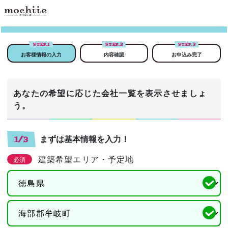
STEP.
1
STEP.
2
STEP.
3
お客様情報の入力
内容確認
お申込み完了
あなたの希望に応じた会社一覧を表示させましょ
う。
まずは基本情報を入力！
1/3
建築希望エリア・予定地
必須