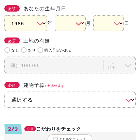
あなたの生年月日
必須
年
月
日
土地の有無
必須
なし
あり
購入予定がある
0㎡
（0坪）
建物予算
必須
※土地代抜き
こだわりをチェック
2/3
必須
まとめてチェック