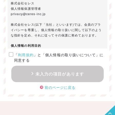
株式会社セレス
個人情報保護管理者
privacy@ceres-inc.jp
株式会社セレス(以下「当社」といいます)では、会員のプラ
イバシーを尊重し、個人情報の取り扱いに関して以下のよう
な指針を定め、それに従ってその保護に努めております。
個人情報の利用目的
「
利用規約
」と「個人情報の取り扱いについて」に
ご提供いただきました個人情報は、以下のためにのみ利用い
同意する
たします。
・お問い合わせに対する回答及び資料送付のご連絡
未入力の項目があります
・当社のお客様向けサービスの提供
・本人確認
前のページに戻る
・サービスの開発・改善のための分析
・サービスに関する広告の効果測定
個人情報の取得・利用・提供・委託
（1）個人情報の取得に際しては、利用目的、取扱い範囲を明