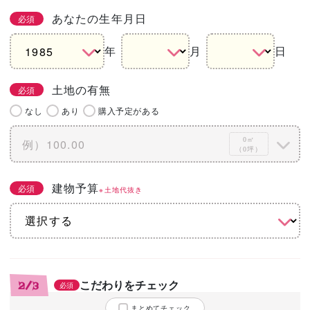
あなたの生年月日
必須
年
月
日
土地の有無
必須
なし
あり
購入予定がある
0㎡
（0坪）
建物予算
必須
※土地代抜き
こだわりをチェック
2/3
必須
まとめてチェック