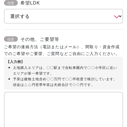
希望LDK
任意
その他、ご要望等
任意
ご希望の連絡方法（電話またはメール）、間取り・資金作成
でのご希望やご要望、ご質問などご自由にご入力ください。
【入力例】
土地購入エリアは、〇〇駅まで自転車圏内で〇〇小学区に近い
エリアが第一希望です。
予算は建物土地含め〇〇万円で〇〇坪程度で検討しています。
頭金は△△円世帯年収は夫婦合計で◇◇円です。