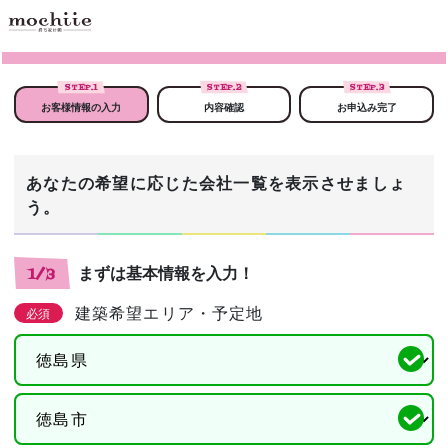
STEP.
1
STEP.
2
STEP.
3
お客様情報の入力
内容確認
お申込み完了
あなたの希望に応じた会社一覧を表示させましょ
う。
まずは基本情報を入力！
1/3
建築希望エリア・予定地
必須