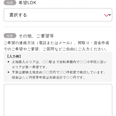
希望LDK
任意
その他、ご要望等
任意
ご希望の連絡方法（電話またはメール）、間取り・資金作成
でのご希望やご要望、ご質問などご自由にご入力ください。
【入力例】
土地購入エリアは、〇〇駅まで自転車圏内で〇〇小学区に近い
エリアが第一希望です。
予算は建物土地含め〇〇万円で〇〇坪程度で検討しています。
頭金は△△円世帯年収は夫婦合計で◇◇円です。