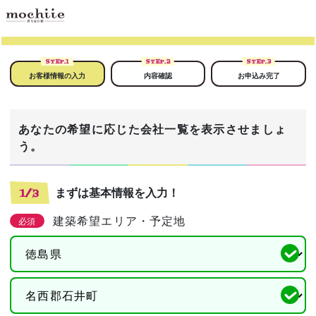
STEP.
1
STEP.
2
STEP.
3
お客様情報の入力
内容確認
お申込み完了
あなたの希望に応じた会社一覧を表示させましょ
う。
まずは基本情報を入力！
1/3
建築希望エリア・予定地
必須