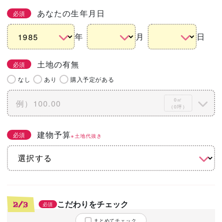
あなたの生年月日
必須
年
月
日
土地の有無
必須
なし
あり
購入予定がある
0㎡
（0坪）
建物予算
必須
※土地代抜き
こだわりをチェック
2/3
必須
まとめてチェック