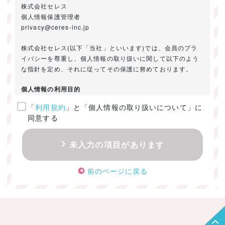
株式会社セレス
個人情報保護管理者
privacy@ceres-inc.jp
株式会社セレス(以下「当社」といいます)では、会員のプラ
イバシーを尊重し、個人情報の取り扱いに関して以下のよう
な指針を定め、それに従ってその保護に努めております。
個人情報の利用目的
「
利用規約
」と「個人情報の取り扱いについて」に
ご提供いただきました個人情報は、以下のためにのみ利用い
同意する
たします。
・お問い合わせに対する回答及び資料送付のご連絡
未入力の項目があります
・当社のお客様向けサービスの提供
・本人確認
前のページに戻る
・サービスの開発・改善のための分析
・サービスに関する広告の効果測定
個人情報の取得・利用・提供・委託
（1）個人情報の取得に際しては、利用目的、取扱い範囲を明