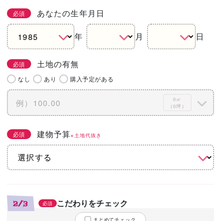
あなたの生年月日
必須
年
月
日
土地の有無
必須
なし
あり
購入予定がある
0㎡
（0坪）
建物予算
必須
※土地代抜き
こだわりをチェック
2/3
必須
まとめてチェック