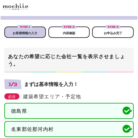
STEP.
1
STEP.
2
STEP.
3
お客様情報の入力
内容確認
お申込み完了
あなたの希望に応じた会社一覧を表示させましょ
う。
まずは基本情報を入力！
1/3
建築希望エリア・予定地
必須