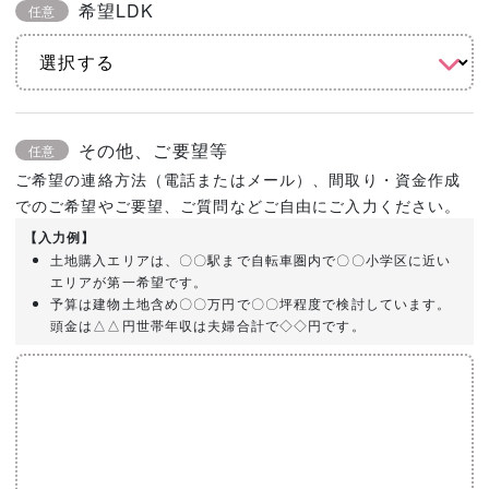
希望LDK
任意
その他、ご要望等
任意
ご希望の連絡方法（電話またはメール）、間取り・資金作成
でのご希望やご要望、ご質問などご自由にご入力ください。
【入力例】
土地購入エリアは、〇〇駅まで自転車圏内で〇〇小学区に近い
エリアが第一希望です。
予算は建物土地含め〇〇万円で〇〇坪程度で検討しています。
頭金は△△円世帯年収は夫婦合計で◇◇円です。