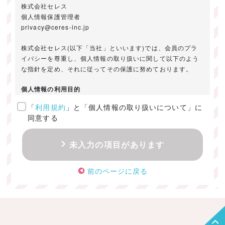
株式会社セレス
個人情報保護管理者
privacy@ceres-inc.jp
株式会社セレス(以下「当社」といいます)では、会員のプラ
イバシーを尊重し、個人情報の取り扱いに関して以下のよう
な指針を定め、それに従ってその保護に努めております。
個人情報の利用目的
「
利用規約
」と「個人情報の取り扱いについて」に
ご提供いただきました個人情報は、以下のためにのみ利用い
同意する
たします。
・お問い合わせに対する回答及び資料送付のご連絡
未入力の項目があります
・当社のお客様向けサービスの提供
・本人確認
前のページに戻る
・サービスの開発・改善のための分析
・サービスに関する広告の効果測定
個人情報の取得・利用・提供・委託
（1）個人情報の取得に際しては、利用目的、取扱い範囲を明