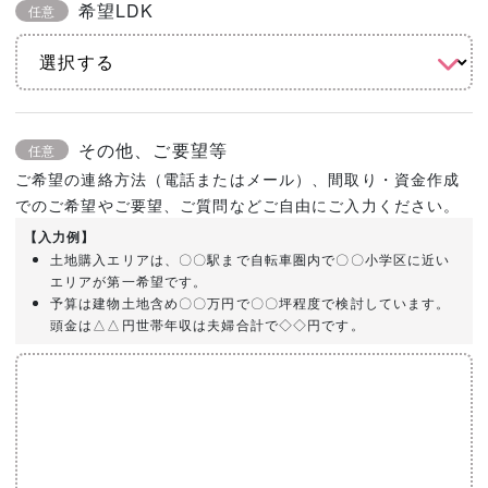
希望LDK
任意
その他、ご要望等
任意
ご希望の連絡方法（電話またはメール）、間取り・資金作成
でのご希望やご要望、ご質問などご自由にご入力ください。
【入力例】
土地購入エリアは、〇〇駅まで自転車圏内で〇〇小学区に近い
エリアが第一希望です。
予算は建物土地含め〇〇万円で〇〇坪程度で検討しています。
頭金は△△円世帯年収は夫婦合計で◇◇円です。