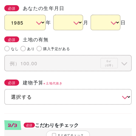
あなたの生年月日
必須
年
月
日
土地の有無
必須
なし
あり
購入予定がある
0㎡
（0坪）
建物予算
必須
※土地代抜き
こだわりをチェック
2/3
必須
まとめてチェック