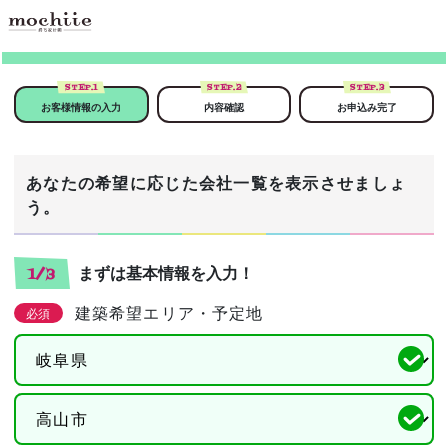
STEP.
1
STEP.
2
STEP.
3
お客様情報の入力
内容確認
お申込み完了
あなたの希望に応じた会社一覧を表示させましょ
う。
まずは基本情報を入力！
1/3
建築希望エリア・予定地
必須