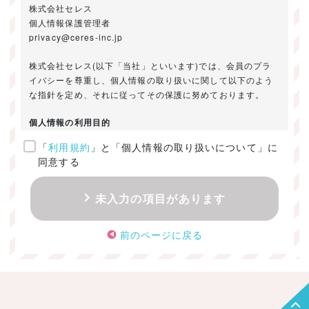
株式会社セレス
個人情報保護管理者
privacy@ceres-inc.jp
株式会社セレス(以下「当社」といいます)では、会員のプラ
イバシーを尊重し、個人情報の取り扱いに関して以下のよう
な指針を定め、それに従ってその保護に努めております。
個人情報の利用目的
「
利用規約
」と「個人情報の取り扱いについて」に
ご提供いただきました個人情報は、以下のためにのみ利用い
同意する
たします。
・お問い合わせに対する回答及び資料送付のご連絡
未入力の項目があります
・当社のお客様向けサービスの提供
・本人確認
前のページに戻る
・サービスの開発・改善のための分析
・サービスに関する広告の効果測定
個人情報の取得・利用・提供・委託
（1）個人情報の取得に際しては、利用目的、取扱い範囲を明