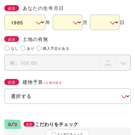
あなたの生年月日
必須
年
月
日
土地の有無
必須
なし
あり
購入予定がある
0㎡
（0坪）
建物予算
必須
※土地代抜き
こだわりをチェック
2/3
必須
まとめてチェック