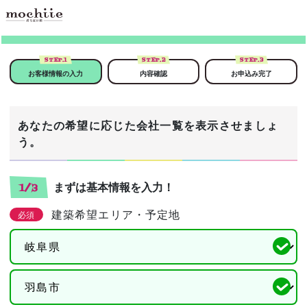
STEP.
1
STEP.
2
STEP.
3
お客様情報の入力
内容確認
お申込み完了
あなたの希望に応じた会社一覧を表示させましょ
う。
まずは基本情報を入力！
1/3
建築希望エリア・予定地
必須