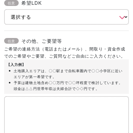
希望LDK
任意
その他、ご要望等
任意
ご希望の連絡方法（電話またはメール）、間取り・資金作成
でのご希望やご要望、ご質問などご自由にご入力ください。
【入力例】
土地購入エリアは、〇〇駅まで自転車圏内で〇〇小学区に近い
エリアが第一希望です。
予算は建物土地含め〇〇万円で〇〇坪程度で検討しています。
頭金は△△円世帯年収は夫婦合計で◇◇円です。