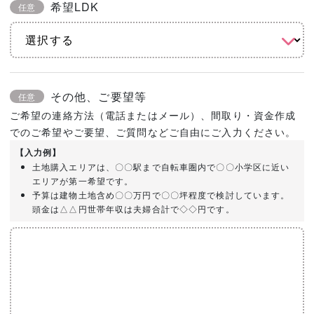
希望LDK
任意
その他、ご要望等
任意
ご希望の連絡方法（電話またはメール）、間取り・資金作成
でのご希望やご要望、ご質問などご自由にご入力ください。
【入力例】
土地購入エリアは、〇〇駅まで自転車圏内で〇〇小学区に近い
エリアが第一希望です。
予算は建物土地含め〇〇万円で〇〇坪程度で検討しています。
頭金は△△円世帯年収は夫婦合計で◇◇円です。