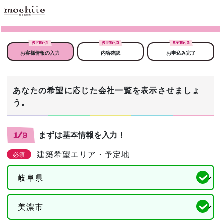
STEP.
1
STEP.
2
STEP.
3
お客様情報の入力
内容確認
お申込み完了
あなたの希望に応じた会社一覧を表示させましょ
う。
まずは基本情報を入力！
1/3
建築希望エリア・予定地
必須