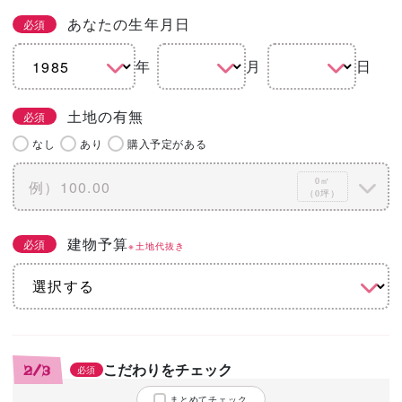
あなたの生年月日
必須
年
月
日
土地の有無
必須
なし
あり
購入予定がある
0㎡
（0坪）
建物予算
必須
※土地代抜き
こだわりをチェック
2/3
必須
まとめてチェック