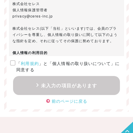
株式会社セレス
個人情報保護管理者
privacy@ceres-inc.jp
株式会社セレス(以下「当社」といいます)では、会員のプラ
イバシーを尊重し、個人情報の取り扱いに関して以下のよう
な指針を定め、それに従ってその保護に努めております。
個人情報の利用目的
「
利用規約
」と「個人情報の取り扱いについて」に
ご提供いただきました個人情報は、以下のためにのみ利用い
同意する
たします。
・お問い合わせに対する回答及び資料送付のご連絡
未入力の項目があります
・当社のお客様向けサービスの提供
・本人確認
前のページに戻る
・サービスの開発・改善のための分析
・サービスに関する広告の効果測定
個人情報の取得・利用・提供・委託
（1）個人情報の取得に際しては、利用目的、取扱い範囲を明