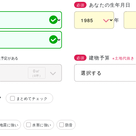
あなたの生年月日
必須
年
建物予算
必須
※土地代抜き
入予定がある
0㎡
（0坪）
ク
まとめてチェック
地震に強い
水害に強い
防音