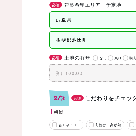
建築希望エリア・予定地
必須
土地の有無
必須
なし
あり
購
こだわりをチェッ
2/3
必須
機能
省エネ・エコ
高気密・高断熱