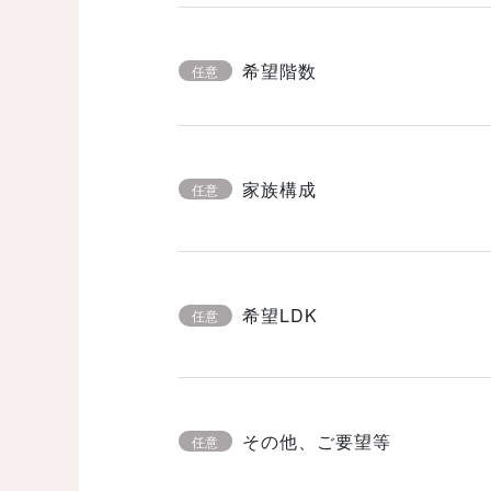
希望階数
任意
家族構成
任意
希望LDK
任意
その他、ご要望等
任意