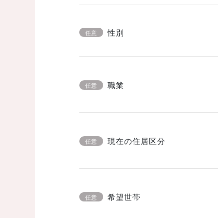
性別
任意
職業
任意
現在の住居区分
任意
希望世帯
任意