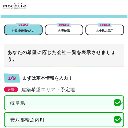
STEP.
1
STEP.
2
STEP.
3
お客様情報の入力
内容確認
お申込み完了
あなたの希望に応じた会社一覧を表示させましょ
う。
まずは基本情報を入力！
1/3
建築希望エリア・予定地
必須