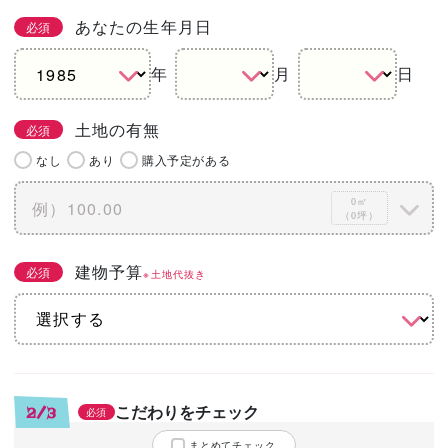
あなたの生年月日
必須
年
月
日
土地の有無
必須
なし
あり
購入予定がある
0㎡
（0坪）
建物予算
必須
※土地代抜き
こだわりをチェック
2/3
必須
まとめてチェック