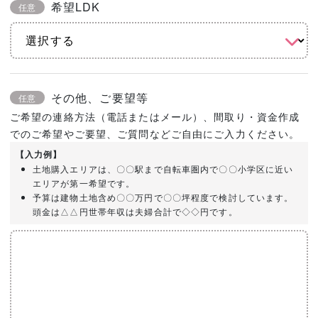
希望LDK
任意
その他、ご要望等
任意
ご希望の連絡方法（電話またはメール）、間取り・資金作成
でのご希望やご要望、ご質問などご自由にご入力ください。
【入力例】
土地購入エリアは、〇〇駅まで自転車圏内で〇〇小学区に近い
エリアが第一希望です。
予算は建物土地含め〇〇万円で〇〇坪程度で検討しています。
頭金は△△円世帯年収は夫婦合計で◇◇円です。