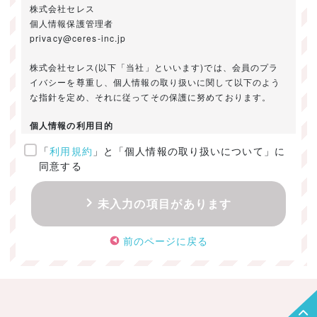
株式会社セレス
個人情報保護管理者
privacy@ceres-inc.jp
株式会社セレス(以下「当社」といいます)では、会員のプラ
イバシーを尊重し、個人情報の取り扱いに関して以下のよう
な指針を定め、それに従ってその保護に努めております。
個人情報の利用目的
「
利用規約
」と「個人情報の取り扱いについて」に
ご提供いただきました個人情報は、以下のためにのみ利用い
同意する
たします。
・お問い合わせに対する回答及び資料送付のご連絡
未入力の項目があります
・当社のお客様向けサービスの提供
・本人確認
前のページに戻る
・サービスの開発・改善のための分析
・サービスに関する広告の効果測定
個人情報の取得・利用・提供・委託
（1）個人情報の取得に際しては、利用目的、取扱い範囲を明