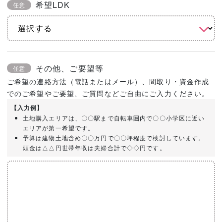
希望LDK
任意
その他、ご要望等
任意
ご希望の連絡方法（電話またはメール）、間取り・資金作成
でのご希望やご要望、ご質問などご自由にご入力ください。
【入力例】
土地購入エリアは、〇〇駅まで自転車圏内で〇〇小学区に近い
エリアが第一希望です。
予算は建物土地含め〇〇万円で〇〇坪程度で検討しています。
頭金は△△円世帯年収は夫婦合計で◇◇円です。