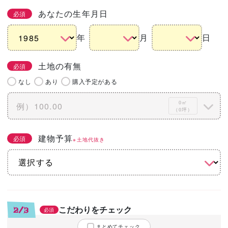
あなたの生年月日
必須
年
月
日
土地の有無
必須
なし
あり
購入予定がある
0㎡
（0坪）
建物予算
必須
※土地代抜き
こだわりをチェック
2/3
必須
まとめてチェック