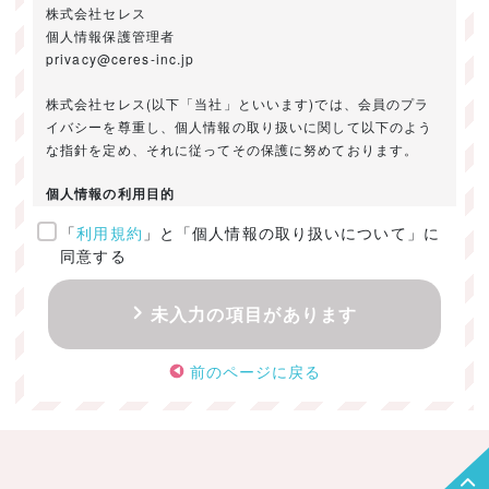
株式会社セレス
個人情報保護管理者
privacy@ceres-inc.jp
株式会社セレス(以下「当社」といいます)では、会員のプラ
イバシーを尊重し、個人情報の取り扱いに関して以下のよう
な指針を定め、それに従ってその保護に努めております。
個人情報の利用目的
「
利用規約
」と「個人情報の取り扱いについて」に
ご提供いただきました個人情報は、以下のためにのみ利用い
同意する
たします。
・お問い合わせに対する回答及び資料送付のご連絡
未入力の項目があります
・当社のお客様向けサービスの提供
・本人確認
前のページに戻る
・サービスの開発・改善のための分析
・サービスに関する広告の効果測定
個人情報の取得・利用・提供・委託
（1）個人情報の取得に際しては、利用目的、取扱い範囲を明