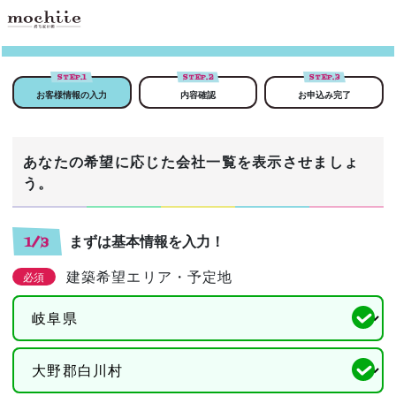
STEP.
1
STEP.
2
STEP.
3
お客様情報の入力
内容確認
お申込み完了
あなたの希望に応じた会社一覧を表示させましょ
う。
まずは基本情報を入力！
1/3
建築希望エリア・予定地
必須