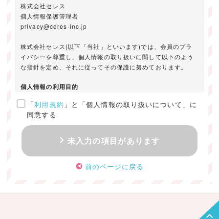
株式会社セレス
個人情報保護管理者
privacy@ceres-inc.jp
株式会社セレス(以下「当社」といいます)では、会員のプラ
イバシーを尊重し、個人情報の取り扱いに関して以下のよう
な指針を定め、それに従ってその保護に努めております。
個人情報の利用目的
「
利用規約
」と「個人情報の取り扱いについて」に
ご提供いただきました個人情報は、以下のためにのみ利用い
同意する
たします。
・お問い合わせに対する回答及び資料送付のご連絡
未入力の項目があります
・当社のお客様向けサービスの提供
・本人確認
前のページに戻る
・サービスの開発・改善のための分析
・サービスに関する広告の効果測定
個人情報の取得・利用・提供・委託
（1）個人情報の取得に際しては、利用目的、取扱い範囲を明