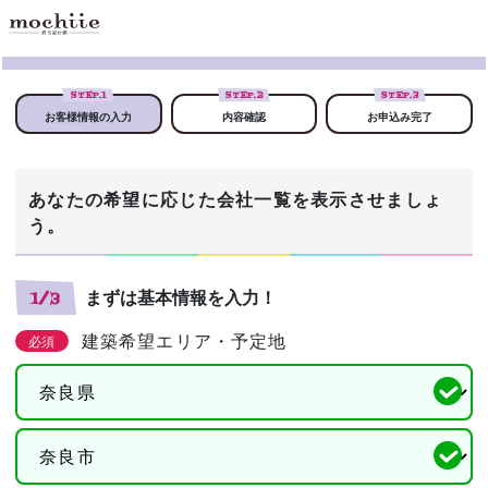
STEP.
1
STEP.
2
STEP.
3
お客様情報の入力
内容確認
お申込み完了
あなたの希望に応じた会社一覧を表示させましょ
う。
まずは基本情報を入力！
1/3
建築希望エリア・予定地
必須