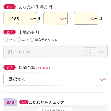
あなたの生年月日
必須
年
月
日
土地の有無
必須
なし
あり
購入予定がある
0㎡
（0坪）
建物予算
必須
※土地代抜き
こだわりをチェック
2/3
必須
まとめてチェック