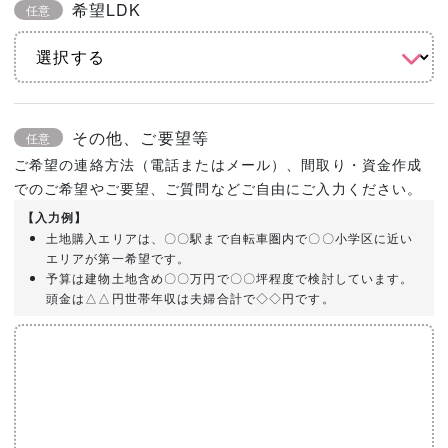
希望LDK
任意
その他、ご要望等
任意
ご希望の連絡方法（電話またはメール）、間取り・資金作成
でのご希望やご要望、ご質問などご自由にご入力ください。
【入力例】
土地購入エリアは、〇〇駅まで自転車圏内で〇〇小学区に近い
エリアが第一希望です。
予算は建物土地含め〇〇万円で〇〇坪程度で検討しています。
頭金は△△円世帯年収は夫婦合計で◇◇円です。