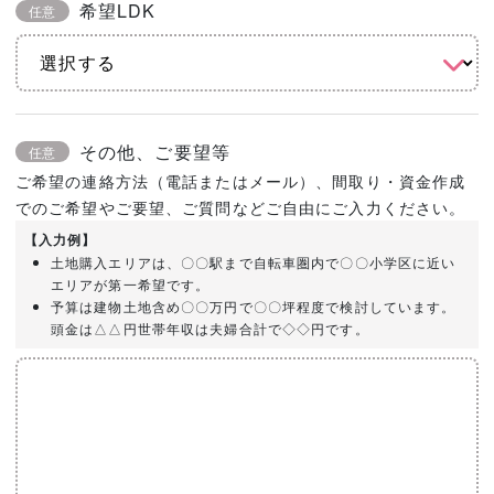
希望LDK
任意
その他、ご要望等
任意
ご希望の連絡方法（電話またはメール）、間取り・資金作成
でのご希望やご要望、ご質問などご自由にご入力ください。
【入力例】
土地購入エリアは、〇〇駅まで自転車圏内で〇〇小学区に近い
エリアが第一希望です。
予算は建物土地含め〇〇万円で〇〇坪程度で検討しています。
頭金は△△円世帯年収は夫婦合計で◇◇円です。