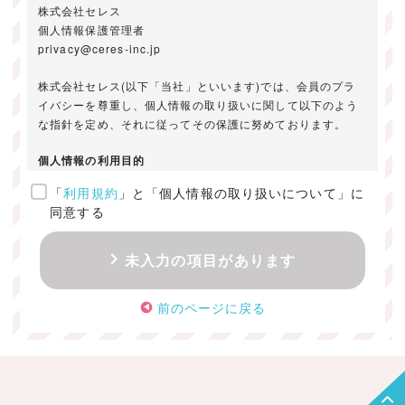
株式会社セレス
個人情報保護管理者
privacy@ceres-inc.jp
株式会社セレス(以下「当社」といいます)では、会員のプラ
イバシーを尊重し、個人情報の取り扱いに関して以下のよう
な指針を定め、それに従ってその保護に努めております。
個人情報の利用目的
「
利用規約
」と「個人情報の取り扱いについて」に
ご提供いただきました個人情報は、以下のためにのみ利用い
同意する
たします。
・お問い合わせに対する回答及び資料送付のご連絡
未入力の項目があります
・当社のお客様向けサービスの提供
・本人確認
前のページに戻る
・サービスの開発・改善のための分析
・サービスに関する広告の効果測定
個人情報の取得・利用・提供・委託
（1）個人情報の取得に際しては、利用目的、取扱い範囲を明