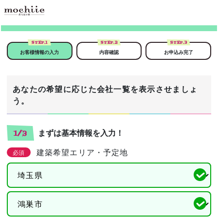
STEP.
1
STEP.
2
STEP.
3
お客様情報の入力
内容確認
お申込み完了
あなたの希望に応じた会社一覧を表示させましょ
う。
まずは基本情報を入力！
1/3
建築希望エリア・予定地
必須