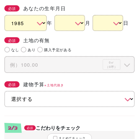
あなたの生年月日
必須
年
月
日
土地の有無
必須
なし
あり
購入予定がある
0㎡
（0坪）
建物予算
必須
※土地代抜き
こだわりをチェック
2/3
必須
まとめてチェック