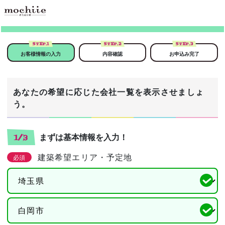
STEP.
1
STEP.
2
STEP.
3
お客様情報の入力
内容確認
お申込み完了
あなたの希望に応じた会社一覧を表示させましょ
う。
まずは基本情報を入力！
1/3
建築希望エリア・予定地
必須