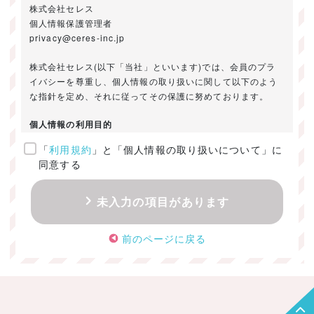
株式会社セレス
個人情報保護管理者
privacy@ceres-inc.jp
株式会社セレス(以下「当社」といいます)では、会員のプラ
イバシーを尊重し、個人情報の取り扱いに関して以下のよう
な指針を定め、それに従ってその保護に努めております。
個人情報の利用目的
「
利用規約
」と「個人情報の取り扱いについて」に
ご提供いただきました個人情報は、以下のためにのみ利用い
同意する
たします。
・お問い合わせに対する回答及び資料送付のご連絡
未入力の項目があります
・当社のお客様向けサービスの提供
・本人確認
前のページに戻る
・サービスの開発・改善のための分析
・サービスに関する広告の効果測定
個人情報の取得・利用・提供・委託
（1）個人情報の取得に際しては、利用目的、取扱い範囲を明