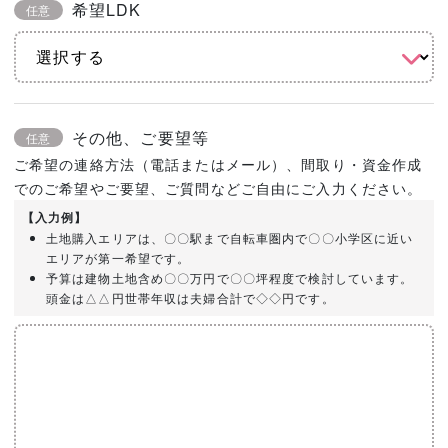
希望LDK
任意
その他、ご要望等
任意
ご希望の連絡方法（電話またはメール）、間取り・資金作成
でのご希望やご要望、ご質問などご自由にご入力ください。
【入力例】
土地購入エリアは、〇〇駅まで自転車圏内で〇〇小学区に近い
エリアが第一希望です。
予算は建物土地含め〇〇万円で〇〇坪程度で検討しています。
頭金は△△円世帯年収は夫婦合計で◇◇円です。