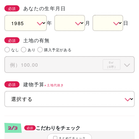
あなたの生年月日
必須
年
月
日
土地の有無
必須
なし
あり
購入予定がある
0㎡
（0坪）
建物予算
必須
※土地代抜き
こだわりをチェック
2/3
必須
まとめてチェック