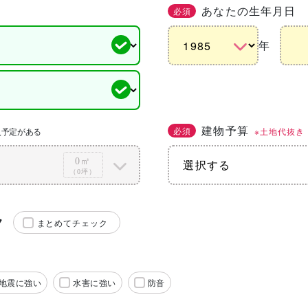
あなたの生年月日
必須
年
建物予算
必須
※土地代抜き
入予定がある
0㎡
（0坪）
ク
まとめてチェック
地震に強い
水害に強い
防音