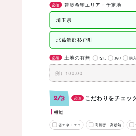
建築希望エリア・予定地
必須
土地の有無
必須
なし
あり
購
こだわりをチェッ
2/3
必須
機能
省エネ・エコ
高気密・高断熱