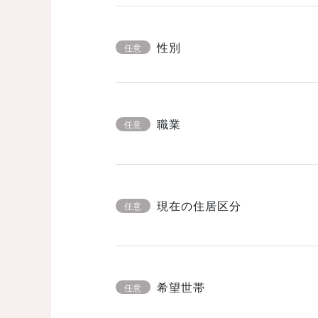
性別
任意
職業
任意
現在の住居区分
任意
希望世帯
任意