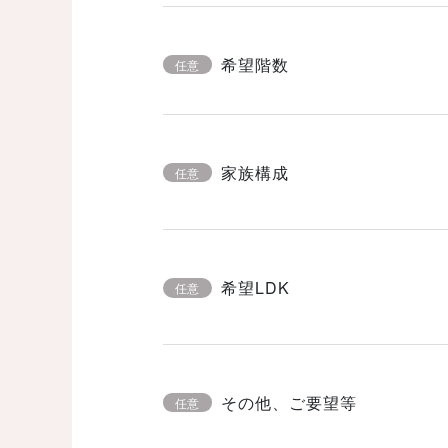
希望階数
任意
家族構成
任意
希望LDK
任意
その他、ご要望等
任意