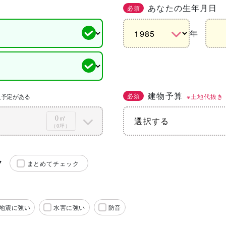
あなたの生年月日
必須
年
建物予算
必須
※土地代抜き
入予定がある
0㎡
（0坪）
ク
まとめてチェック
地震に強い
水害に強い
防音