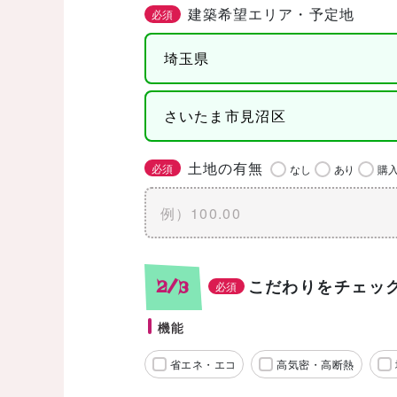
建築希望エリア・予定地
必須
土地の有無
必須
なし
あり
購
こだわりをチェッ
2/3
必須
機能
省エネ・エコ
高気密・高断熱