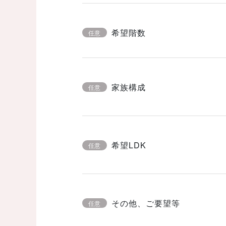
希望階数
任意
家族構成
任意
希望LDK
任意
その他、ご要望等
任意