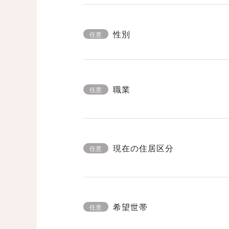
性別
任意
職業
任意
現在の住居区分
任意
希望世帯
任意