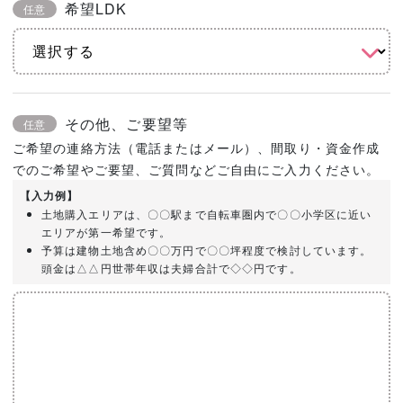
希望LDK
任意
その他、ご要望等
任意
ご希望の連絡方法（電話またはメール）、間取り・資金作成
でのご希望やご要望、ご質問などご自由にご入力ください。
【入力例】
土地購入エリアは、〇〇駅まで自転車圏内で〇〇小学区に近い
エリアが第一希望です。
予算は建物土地含め〇〇万円で〇〇坪程度で検討しています。
頭金は△△円世帯年収は夫婦合計で◇◇円です。