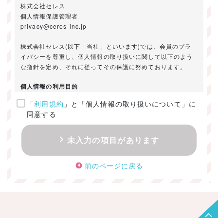
株式会社セレス
個人情報保護管理者
privacy@ceres-inc.jp
株式会社セレス(以下「当社」といいます)では、会員のプラ
イバシーを尊重し、個人情報の取り扱いに関して以下のよう
な指針を定め、それに従ってその保護に努めております。
個人情報の利用目的
「
利用規約
」と「個人情報の取り扱いについて」に
ご提供いただきました個人情報は、以下のためにのみ利用い
同意する
たします。
・お問い合わせに対する回答及び資料送付のご連絡
未入力の項目があります
・当社のお客様向けサービスの提供
・本人確認
前のページに戻る
・サービスの開発・改善のための分析
・サービスに関する広告の効果測定
個人情報の取得・利用・提供・委託
（1）個人情報の取得に際しては、利用目的、取扱い範囲を明