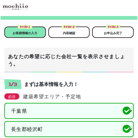
STEP.
1
STEP.
2
STEP.
3
お客様情報の入力
内容確認
お申込み完了
あなたの希望に応じた会社一覧を表示させましょ
う。
まずは基本情報を入力！
1/3
建築希望エリア・予定地
必須