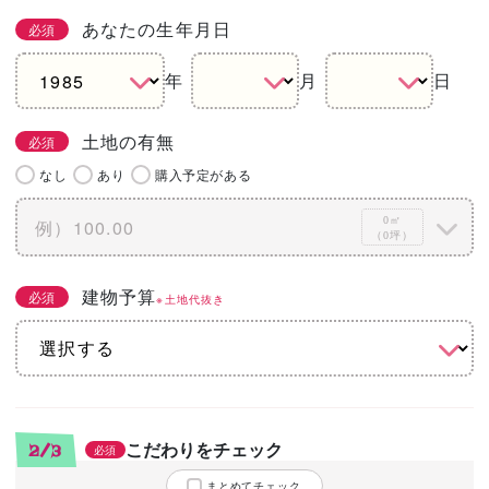
あなたの生年月日
必須
年
月
日
土地の有無
必須
なし
あり
購入予定がある
0㎡
（0坪）
建物予算
必須
※土地代抜き
こだわりをチェック
2/3
必須
まとめてチェック