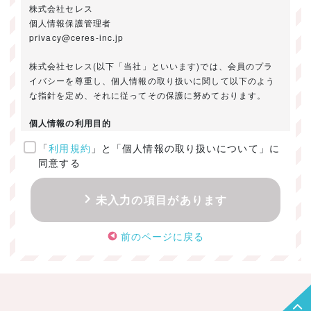
株式会社セレス
個人情報保護管理者
privacy@ceres-inc.jp
株式会社セレス(以下「当社」といいます)では、会員のプラ
イバシーを尊重し、個人情報の取り扱いに関して以下のよう
な指針を定め、それに従ってその保護に努めております。
個人情報の利用目的
「
利用規約
」と「個人情報の取り扱いについて」に
ご提供いただきました個人情報は、以下のためにのみ利用い
同意する
たします。
・お問い合わせに対する回答及び資料送付のご連絡
未入力の項目があります
・当社のお客様向けサービスの提供
・本人確認
前のページに戻る
・サービスの開発・改善のための分析
・サービスに関する広告の効果測定
個人情報の取得・利用・提供・委託
（1）個人情報の取得に際しては、利用目的、取扱い範囲を明