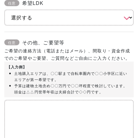
希望LDK
任意
その他、ご要望等
任意
ご希望の連絡方法（電話またはメール）、間取り・資金作成
でのご希望やご要望、ご質問などご自由にご入力ください。
【入力例】
土地購入エリアは、〇〇駅まで自転車圏内で〇〇小学区に近い
エリアが第一希望です。
予算は建物土地含め〇〇万円で〇〇坪程度で検討しています。
頭金は△△円世帯年収は夫婦合計で◇◇円です。