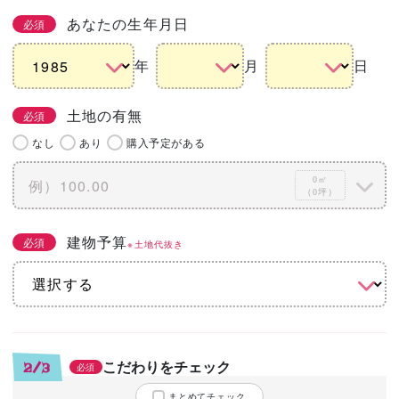
あなたの生年月日
必須
年
月
日
土地の有無
必須
なし
あり
購入予定がある
0㎡
（0坪）
建物予算
必須
※土地代抜き
こだわりをチェック
2/3
必須
まとめてチェック