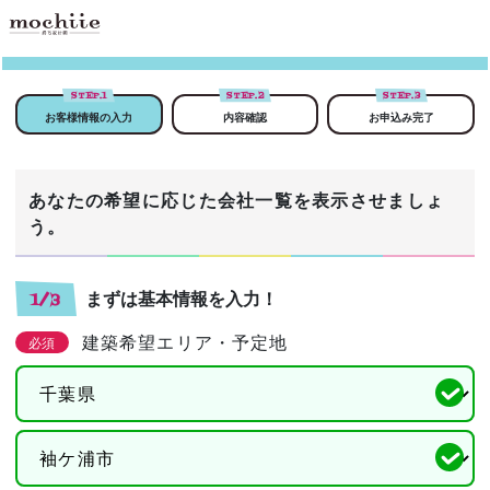
STEP.
1
STEP.
2
STEP.
3
お客様情報の入力
内容確認
お申込み完了
あなたの希望に応じた会社一覧を表示させましょ
う。
まずは基本情報を入力！
1/3
建築希望エリア・予定地
必須