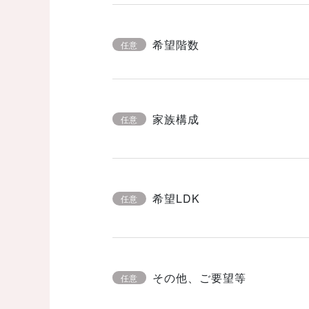
希望階数
任意
家族構成
任意
希望LDK
任意
その他、ご要望等
任意