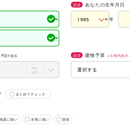
あなたの生年月日
必須
年
建物予算
必須
※土地代抜き
入予定がある
0㎡
（0坪）
ク
まとめてチェック
地震に強い
水害に強い
防音