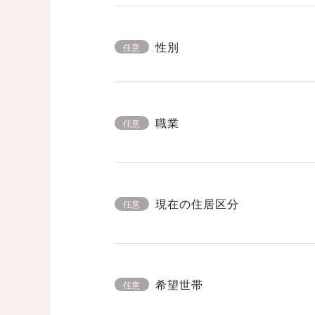
性別
任意
職業
任意
現在の住居区分
任意
希望世帯
任意