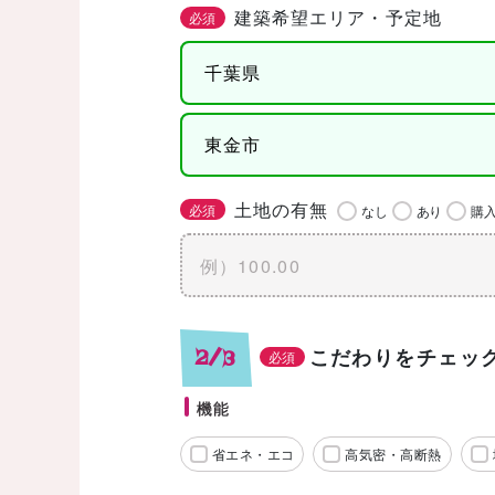
建築希望エリア・予定地
必須
土地の有無
必須
なし
あり
購
こだわりをチェッ
2/3
必須
機能
省エネ・エコ
高気密・高断熱