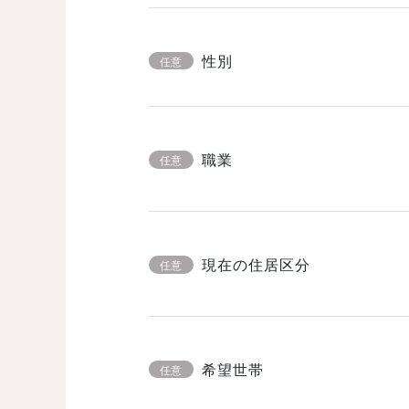
性別
任意
職業
任意
現在の住居区分
任意
希望世帯
任意