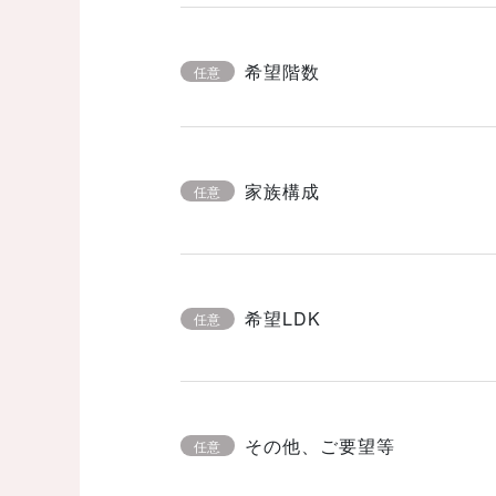
希望階数
任意
家族構成
任意
希望LDK
任意
その他、ご要望等
任意