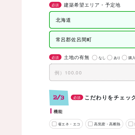
建築希望エリア・予定地
必須
土地の有無
必須
なし
あり
購
こだわりをチェッ
2/3
必須
機能
省エネ・エコ
高気密・高断熱