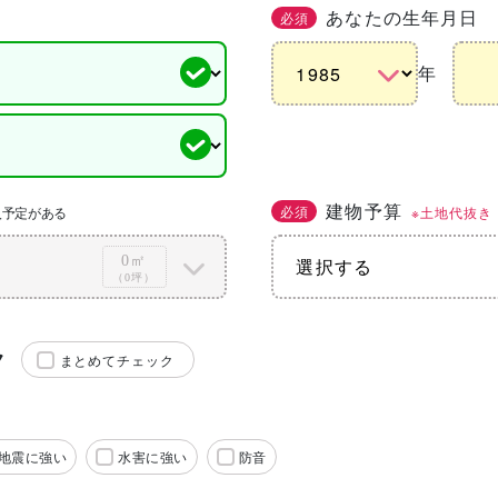
あなたの生年月日
必須
年
建物予算
必須
※土地代抜き
入予定がある
0㎡
（0坪）
ク
まとめてチェック
地震に強い
水害に強い
防音